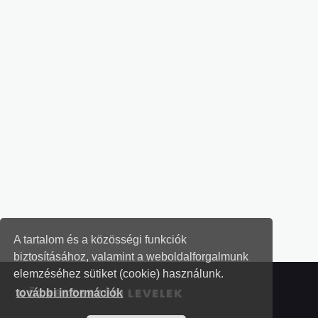
A tartalom és a közösségi funkciók
biztosításához, valamint a weboldalforgalmunk
elemzéséhez sütiket (cookie) használunk.
KÖZBESZERZÉSI LEVELEK
további információk