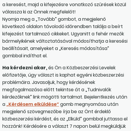
a keresést, majd a kifejezésre vonatkozó szűrések közül
válassza ki az Önnek megfelelőt!
Nyomja meg a „Tovább” gombot, a megjelenő
következő oldalon távolodó időrendben találja a beírt
kifejezést tartalmazó cikkeket. Ugyanitt a fehér mezők
bármelyikének változtatásával módosíthatja a keresési
beállításait, amelyeket a „Keresés módosítása”
gombbal indíthat el.
Ha kérdezni akar,
és Ön a Közbeszerzési Levelek
előfizetője, úgy választ is kaphat egyéni közbeszerzési
problémáira. Javasoljuk, hogy kérdésének
megfogalmazása előtt tekintse át a „Tudnivalók
kérdezőknek” link mögötti tartalmat. Bejelentkezés után
a
„Kérdésem elküldése”
gomb megnyomása után
megjelenő szövegmezőbe írja be az Önt érdeklő
közbeszerzési kérdést, és az „Elküld” gombbal juttassa el
hozzánk! Kérdésére a választ 7 napon belül megküldjük