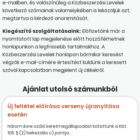
e-mailben, és valószínűleg a Közbeszerzési Levelek
következő számainak valamelyikében is leközöljük azt,
megtartva a kérdező anonimitását.
Kiegészítő szolgáltatásaink:
Előfizetőink már a
nyomtatott lap megjelenése előtt hozzáférhetnek
honlapunkon a legfrissebb tartalmakhoz. A
Közbeszerzési Levelek honlapon bármikor keresést
végzők e-mail-címére értesítést küldünk a keresett
szóval kapcsolatban megjelent új cikkekről.
Ajánlat utolsó számunkból
Új feltétel előírása verseny újranyitása
esetén
Három évre szóló keretmegállapodást kötöttünk a Kbt.
105. § (2) bekezdés c) pontja...