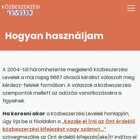
Hogyan használjam
A 2004-től háromhetente megjelenő Közbeszerzési
Levelek a mai napig 5667 olvasói kérdést válaszolt meg
kérdezz-felelek formában. A válaszok a közbeszerzési
szempontok mellett az adózási vonatkozásokra is
figyelnek.
Ha keresni akar
a Közbeszerzési Levelek honlapján,
úgy írja be a főoldalon a
„Kezdje el írni az Önt érdeklő
közbeszerzési kifejezést vagy számot…”
szövegmezőbe az Önt érdeklő kifejezés(eke)t! Indítsa el