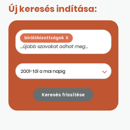
Új keresés indítása:
bírálóbizottságok
X