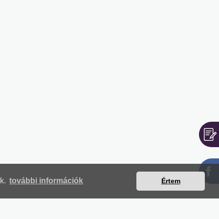
nk.
további információk
Értem