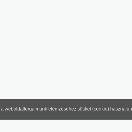
nt a weboldalforgalmunk elemzéséhez sütiket (cookie) használu