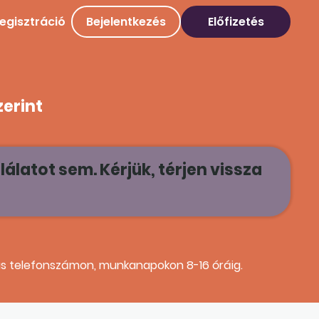
egisztráció
Bejelentkezés
Előfizetés
zerint
álatot sem. Kérjük, térjen vissza
-as telefonszámon, munkanapokon 8-16 óráig.