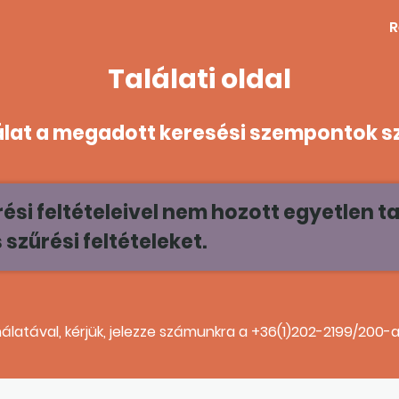
R
Találati oldal
álat a megadott keresési szempontok s
si feltételeivel nem hozott egyetlen tal
szűrési feltételeket.
álatával, kérjük, jelezze számunkra a +36(1)202-2199/200