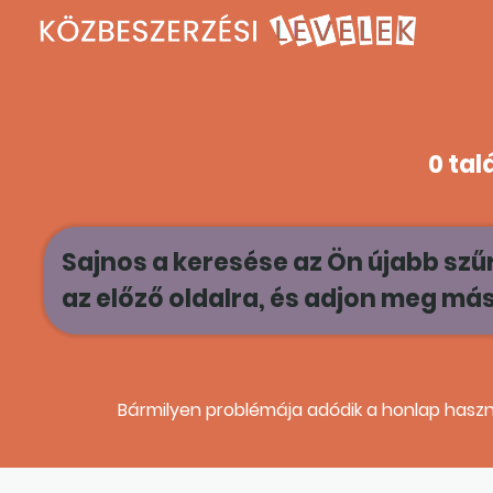
0 tal
Sajnos a keresése az Ön újabb szűré
az előző oldalra, és adjon meg más 
Bármilyen problémája adódik a honlap haszn