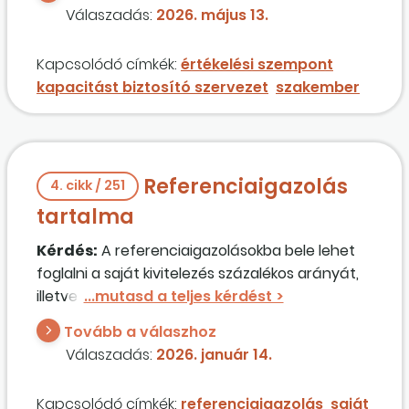
külső egyéni vállalkozóval oldanánk meg. A
Válaszadás:
2026. május 13.
szakember-értékelési szempontra is
megnevezhetünk kapacitást biztosító
Kapcsolódó címkék:
értékelési szempont
szervezetet?
kapacitást biztosító szervezet
szakember
Referenciaigazolás
4. cikk / 251
tartalma
Kérdés:
A referenciaigazolásokba bele lehet
foglalni a saját kivitelezés százalékos arányát,
illetve hogy saját szakember (felelős műszaki)
bevonásával megvalósult kivitelezés?
Tovább a válaszhoz
Válaszadás:
2026. január 14.
Kapcsolódó címkék:
referenciaigazolás
saját