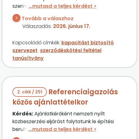
szerint szerződéskötéshez ISO 14000
tanúsítványt kér az ajánlatkérő. Nekünk nincs
Tovább a válaszhoz
ilyen tanúsítványunk, ezért kérdeznénk, hogy
Válaszadás:
2026. június 17.
az ISO-tanúsítványra is lehet hozni kapacitást,
mint a referenciára?
Kapcsolódó címkék:
kapacitást biztosító
szervezet
szerződéskötési feltétel
tanúsítvány
Referenciaigazolás
2. cikk / 251
közös ajánlattételkor
Kérdés:
Ajánlatkérőként nemzeti nyílt
közbeszerzési eljárást folytatunk le építési
beruházásra. Az egyik közös ajánlattevőnk két
tagból áll, ahol a két tag egymás részére