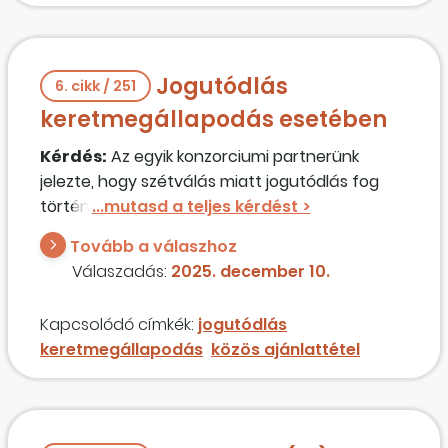
jogszabályváltozás?
Jogutódlás
6. cikk / 251
keretmegállapodás esetében
Kérdés:
Az egyik konzorciumi partnerünk
jelezte, hogy szétválás miatt jogutódlás fog
történni. Közös ajánlattevőként azonban
folyamatos a versenyújranyitásokon való
Tovább a válaszhoz
részvétel, ezért nem lehet olyan időpontban
Válaszadás:
2025. december 10.
papírozni, amikor nincs versenyújranyitás.
Kérdésünk, hogy folyamatban lévő
Kapcsolódó címkék:
jogutódlás
versenyújranyitás esetén lehet jogutódlás?
keretmegállapodás
közös ajánlattétel