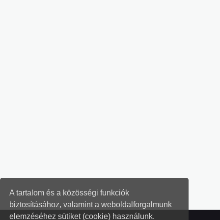
A tartalom és a közösségi funkciók
biztosításához, valamint a weboldalforgalmunk
elemzéséhez sütiket (cookie) használunk.