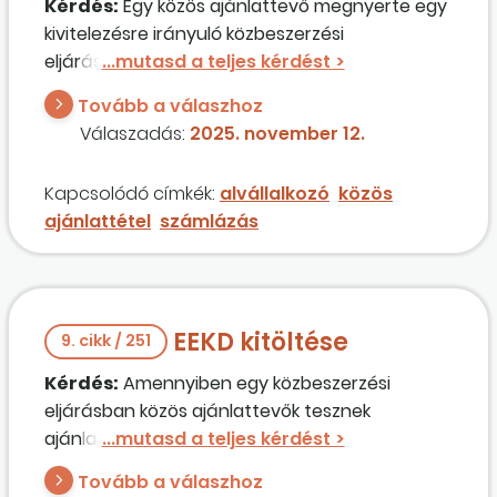
Kérdés:
Egy közös ajánlattevő megnyerte egy
kivitelezésre irányuló közbeszerzési
eljárásunkat. Az együttműködési megállapodás
szerint a konzorciumvezető nyújtja be a
Tovább a válaszhoz
számlát, és a konzorciumi tagok később
Válaszadás:
2025. november 12.
számolnak el egymással. Az egyik konzorciumi
tag alvállalkozót jelentett be a kivitelezés során.
Kapcsolódó címkék:
alvállalkozó
közös
Ebben az esetben hogyan kell betartani az
ajánlattétel
számlázás
alvállalkozói kifizetési szabályokat? Az
alvállalkozót bejelentő konzorciumi tag
leszámlázza az általa bejelentett alvállalkozó
díját?
EEKD kitöltése
9. cikk / 251
Kérdés:
Amennyiben egy közbeszerzési
eljárásban közös ajánlattevők tesznek
ajánlatot, azonban azok közül mindegyik csak
egy-egy alkalmassági követelménynek felel
Tovább a válaszhoz
meg, mivel a közös megfelelés megengedett,