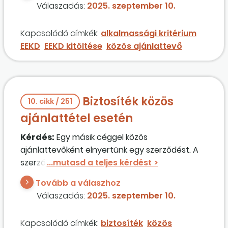
Válaszadás:
2025. szeptember 10.
abban az esetben az EEKD alfa-szakaszt
hogyan szükséges kitölteni? Mivel nem felelnek
Kapcsolódó címkék:
alkalmassági kritérium
meg valamennyi alkalmassági követelménynek,
EEKD
EEKD kitöltése
közös ajánlattevő
igent nem jelölhetnek.
Biztosíték közös
10. cikk / 251
ajánlattétel esetén
Kérdés:
Egy másik céggel közös
ajánlattevőként elnyertünk egy szerződést. A
szerződés szerint teljesítési biztosítékot kell
adnunk az ajánlatkérő részére. A teljesítési
Tovább a válaszhoz
biztosítékot mindkettőnknek külön-külön kell
Válaszadás:
2025. szeptember 10.
megfizetni?
Kapcsolódó címkék:
biztosíték
közös