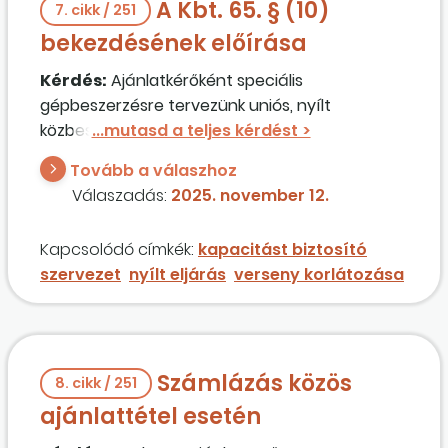
A Kbt. 65. § (10)
7. cikk / 251
bekezdésének előírása
Kérdés:
Ajánlatkérőként speciális
gépbeszerzésre tervezünk uniós, nyílt
közbeszerzési eljárást kiírni. Országos
szervezetként öt telephelyünk van az ország
Tovább a válaszhoz
különböző részein. Számunkra nagyon fontos,
Válaszadás:
2025. november 12.
hogy valamennyi telephelyünkön a szerződő
partnerünk szakemberei végezzék el a
Kapcsolódó címkék:
kapacitást biztosító
megvásárolt gépsor telepítését és üzembe
szervezet
nyílt eljárás
verseny korlátozása
helyezését. Nem minősül versenykorlátozónak,
ha ezt előírjuk a dokumentációban?
Számlázás közös
8. cikk / 251
ajánlattétel esetén