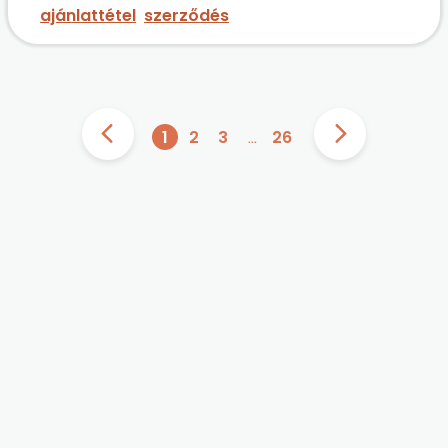
ajánlattétel
szerződés
1
2
3
…
26