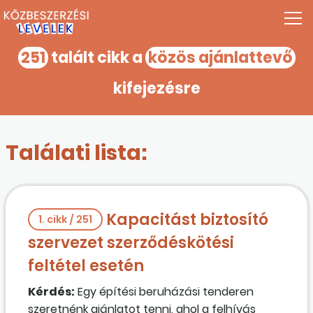
251
talált cikk a
közös ajánlattevő
kifejezésre
Találati lista:
Kapacitást biztosító
1. cikk / 251
szervezet szerződéskötési
feltétel esetén
Kérdés:
Egy építési beruházási tenderen
szeretnénk ajánlatot tenni, ahol a felhívás