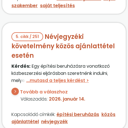
szakember
saját teljesítés
Névjegyzéki
5. cikk / 251
követelmény közös ajánlattétel
esetén
Kérdés:
Egy építési beruházásra vonatkozó
közbeszerzési eljárásban szeretnénk indulni,
melyet még 2025-ben írtak ki, ahol az
ajánlatkérő szakmai alkalmassági
Tovább a válaszhoz
követelményként előírta az építőipari
Válaszadás:
2026. január 14.
kivitelezési névjegyzékben szereplést.
Konzorciumi ajánlattétel esetén minden tagnak
Kapcsolódó címkék:
építési beruházás
közös
szerepelnie kell a névjegyzékben? Hatással
ajánlattétel
névjegyzék
van-e a jogértelmezésre a 2026-os