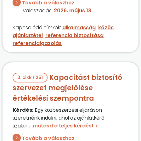
Tovább a válaszhoz
kiállított egy-egy referenciaigazolást csatolt a
Válaszadás:
2026. május 13.
referenciakövetelmény teljesítésének
igazolására. A közös ajánlattevők igazolhatják a
Kapcsolódó címkék:
alkalmasság
közös
referenciát a saját maguknak kiállított
ajánlattétel
referencia biztosítása
referenciaigazolással?
referenciaigazolás
Kapacitást biztosító
3. cikk / 251
szervezet megjelölése
értékelési szempontra
Kérdés:
Egy közbeszerzési eljáráson
szeretnénk indulni, ahol az ajánlatkérő
szakembert jelölt meg értékelési szempontként.
Nekünk sajnos nincs saját szakemberünk, ezért
Tovább a válaszhoz