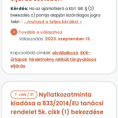
Kérdés:
Ha az ajánlatkérő a Kbt. 98. § (2)
bekezdés c) pontja alapján kizárólagos jogra
tekintettel hirdetmény nélküli tárgyalásos
eljárást alkalmaz, akkor az ajánlattevő
Tovább a válaszhoz
bevonhat alvállalkozót? Az ajánlatkérőnek
Válaszadás:
2023. szeptember 13.
egyáltalán rendelkezésre kell bocsátania az
alvállalkozói
nyilatkozatmintá
t (EKR-űrlap),
Kapcsolódó címkék:
alvállalkozó
EKR-
tekintettel arra, hogy ha az ajánlattevőnek
űrlapok
hirdetmény nélküli tárgyalásos
kizárólagos joga van a feladatra, akkor elvileg
eljárás
csak ő tudja teljesíteni a feladatot?
Nyilatkozatminta
7. cikk / 31
kiadása a 833/2014/EU tanácsi
rendelet 5k. cikk (1) bekezdése