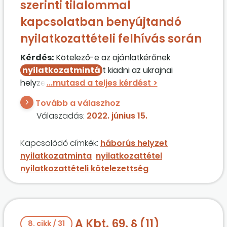
szerinti tilalommal
kapcsolatban benyújtandó
nyilatkozattételi felhívás során
Kérdés:
Kötelező-e az ajánlatkérőnek
nyilatkozatmintá
t kiadni az ukrajnai
helyzetet destabilizáló orosz intézkedések
miatt hozott korlátozó intézkedésekről szóló
Tovább a válaszhoz
833/2014/EU tanácsi rendelet 5k. cikk (1)
Válaszadás:
2022. június 15.
bekezdése szerinti tilalommal kapcsolatban
benyújtandó nyilatkozattételi felhívás során?
Kapcsolódó címkék:
háborús helyzet
nyilatkozatminta
nyilatkozattétel
nyilatkozattételi kötelezettség
A Kbt. 69. § (11)
8. cikk / 31