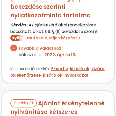
bekezdése szerinti
nyilatkozatminta tartalma
Kérdés:
Az ajánlatkérő által rendelkezésre
bocsátott, a Kbt. 69. § (11) bekezdése szerinti
nyilatkozatmintá
n pontosan milyen tényt
vagy adatot lehet igazolni?
Tovább a válaszhoz
Válaszadás:
2022. április 13.
Kapcsolódó címkék:
E-certis
kizáró ok
kizáró
ok ellenőrzése
kizáró oki nyilatkozat
Ajánlat érvénytelenné
9. cikk / 31
nyilvánítása kétszeres