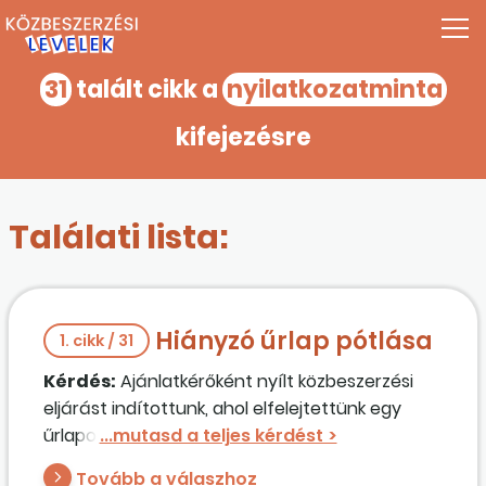
31
talált cikk a
nyilatkozatminta
kifejezésre
Találati lista:
Hiányzó űrlap pótlása
1. cikk / 31
Kérdés:
Ajánlatkérőként nyílt közbeszerzési
eljárást indítottunk, ahol elfelejtettünk egy
űrlapot bejelölni kitöltésre. Lehetséges egy
tájékoztató levéllel jelezni, hogy az adott űrlap
Tovább a válaszhoz