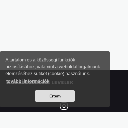
A tartalom és a közösségi funkciók
biztosításához, valamint a weboldalforgalmunk
elemzéséhez sütiket (cookie) használunk.
további információk
KÖZBESZERZÉSI LEVELEK
Értem