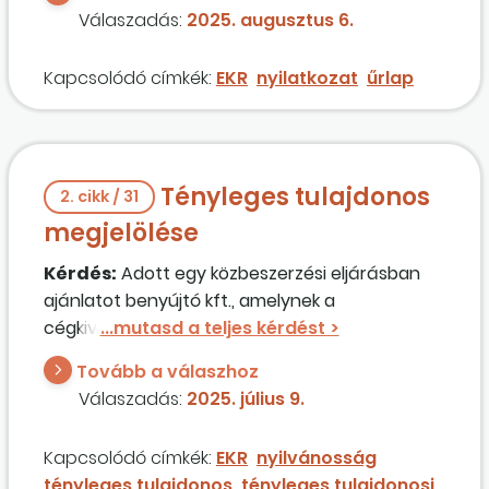
helyett nyilatkozatot csatoljanak az
Válaszadás:
2025. augusztus 6.
ajánlattevők?
Kapcsolódó címkék:
EKR
nyilatkozat
űrlap
Tényleges tulajdonos
2. cikk / 31
megjelölése
Kérdés:
Adott egy közbeszerzési eljárásban
ajánlatot benyújtó kft., amelynek a
cégkivonatában a II. Cégformától függő adatok
között az 1. A tag(ok) adatai felsorolásánál 3
Tovább a válaszhoz
személy szerepel. A 3 tag közül az egyik
Válaszadás:
2025. július 9.
személynél az olvasható, hogy „A tag közös
tulajdonban álló törzsbetét képviselője”. A
Kapcsolódó címkék:
EKR
nyilvánosság
cégkivonat II/3. Közös tulajdonú üzletrész
tényleges tulajdonos
tényleges tulajdonosi