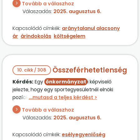
Tovább a válaszhoz
árindokolásban az ajánlatkérő olyan
Válaszadás:
2025. augusztus 6.
költségelemre kérdez rá, amely nem is szerepel
az árazott költségvetésben. Mit lehet tenni
Kapcsolódó címkék:
aránytalanul alacsony
ebben az esetben, megfelelő, ha azt írjuk, hogy
ár
árindokolás
költségelem
az adott költségelem nem releváns?
Összeférhetetlenség
10. cikk / 308
Kérdés:
Egy
önkormányzat
i képviselő
jelezte, hogy egy sportegyesületnél elnöki
pozícióra választotta meg a küldöttgyűlés. A
sportegyesület pályázhat-e az adott
Tovább a válaszhoz
önkormányzat
hoz, ha a pályázat
Válaszadás:
2025. augusztus 6.
benyújtásával egyidejűleg az egyesület
honlapján a 2007. évi CLXXXI. törvény 8. § e)
Kapcsolódó címkék:
esélyegyenlőség
bekezdése szerinti közzétételi