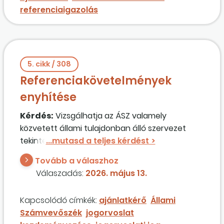
referenciaigazolással?
referenciaigazolás
5. cikk / 308
Referenciakövetelmények
enyhítése
Kérdés:
Vizsgálhatja az ÁSZ valamely
közvetett állami tulajdonban álló szervezet
tekintetében, hogy közbeszerzési
ajánlatkérőnek minősül-e? Van-e jogorvoslati
Tovább a válaszhoz
jogosultsága ebben a kérdésben?
Válaszadás:
2026. május 13.
Kapcsolódó címkék:
ajánlatkérő
Állami
Számvevőszék
jogorvoslat