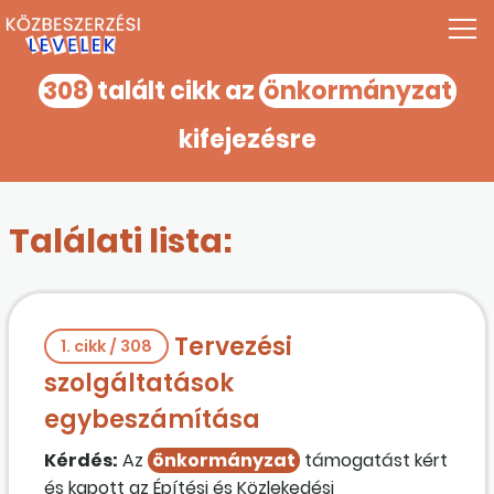
308
talált cikk az
önkormányzat
kifejezésre
Találati lista:
Tervezési
1. cikk / 308
szolgáltatások
egybeszámítása
Kérdés:
Az
önkormányzat
támogatást kért
és kapott az Építési és Közlekedési