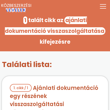
1
talált cikk az
ajánlati
dokumentáció visszaszolgáltatása
kifejezésre
Találati lista:
Ajánlati dokumentáció
1. cikk / 1
egy részének
visszaszolgáltatási