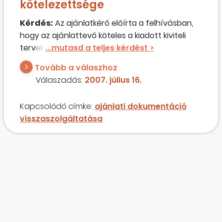
kötelezettsége
Kérdés:
Az ajánlatkérő előírta a felhívásban,
hogy az ajánlattevő köteles a kiadott kiviteli
terveket hiánytalanul, az ajánlatával
egyidejűleg visszaszolgáltatni, ennek
Tovább a válaszhoz
hiányában az ajánlat érvénytelen. A kiviteli
Válaszadás:
2007. július 16.
tervek az ajánlati dokumentáció részét képezik,
amit a cégünk megvásárolt. Jogosan
Kapcsolódó címke:
ajánlati dokumentáció
számláznánk le (vissza) a kérdés szerinti
visszaszolgáltatása
esetben a dokumentáció árát?