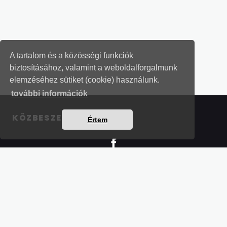
A tartalom és a közösségi funkciók
biztosításához, valamint a weboldalforgalmunk
elemzéséhez sütiket (cookie) használunk.
további információk
KÖZBESZERZÉSI LEVELEK
Értem
Részletek a bankkártyás fizetésről
Kérdések és válaszok a bankkártyás fizetésről