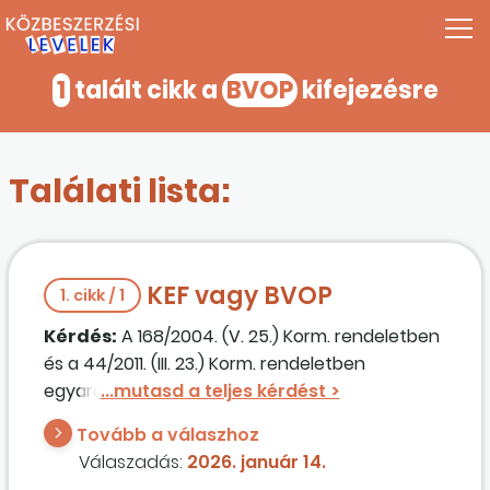
1
talált cikk a
BVOP
kifejezésre
Találati lista:
KEF vagy BVOP
1. cikk / 1
Kérdés:
A 168/2004. (V. 25.) Korm. rendeletben
és a 44/2011. (III. 23.) Korm. rendeletben
egyaránt érintett beszerzés esetén egyre
többször kerülünk abba helyzetbe, hogy a
Tovább a válaszhoz
BVOP
nem fogadja el a 168/2004. Korm.
Válaszadás:
2026. január 14.
rendelettel történő érvelést, nem fogadja el,