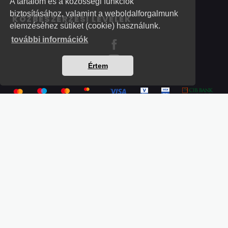
A tartalom és a közösségi funkciók
biztosításához, valamint a weboldalforgalmunk
KÖZBESZERZÉSI LEVELEK
elemzéséhez sütiket (cookie) használunk.
további információk
Értem
Részletek a bankkártyás fizetésről
Kérdések és válaszok a bankkártyás fizetésről
Hogyan használjam?
Tartalomjegyzék