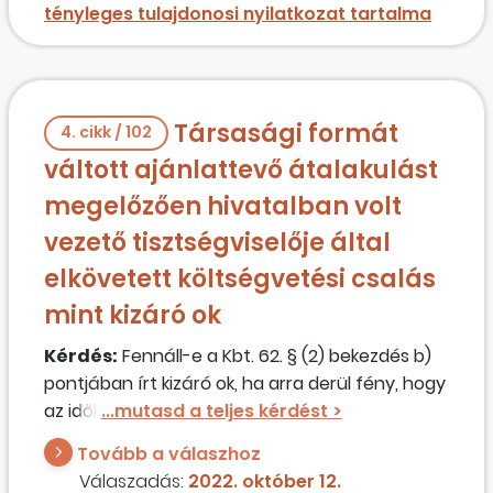
tényleges tulajdonosi nyilatkozat tartalma
Társasági formát
4. cikk / 102
váltott ajánlattevő átalakulást
megelőzően hivatalban volt
vezető tisztségviselője által
elkövetett költségvetési csalás
mint kizáró ok
Kérdés:
Fennáll-e a Kbt. 62. § (2) bekezdés b)
pontjában írt kizáró ok, ha arra derül fény, hogy
az időközben társasági formát váltott
ajánlattevő korábbi, még az átalakulást
Tovább a válaszhoz
megelőzően hivatalban volt vezető
Válaszadás:
2022. október 12.