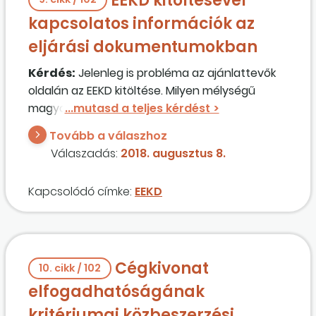
EEKD kitöltésével
szerint?
kapcsolatos információk az
eljárási dokumentumokban
Kérdés:
Jelenleg is probléma az ajánlattevők
oldalán az EEKD kitöltése. Milyen mélységű
magyarázatot kell hozzáfűzni a
dokumentumhoz, elegendő a bizottság saját
Tovább a válaszhoz
bevezetője, ami végül is magyarázatnak
Válaszadás:
2018. augusztus 8.
tekinthető?
Kapcsolódó címke:
EEKD
Cégkivonat
10. cikk / 102
elfogadhatóságának
kritériumai közbeszerzési