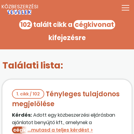
102
talált cikk a
cégkivonat
kifejezésre
Találati lista:
Tényleges tulajdonos
1. cikk / 102
megjelölése
Kérdés:
Adott egy közbeszerzési eljárásban
ajánlatot benyújtó kft., amelynek a
cégkivonat
ában a II. Cégformától függő