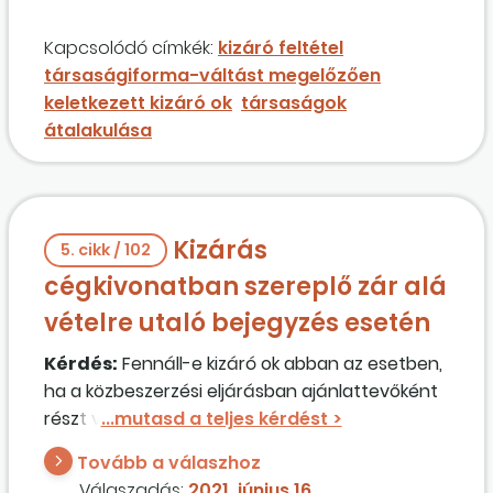
tisztségviselője ebben a minőségében
korábban költségvetési csalást követett el?
Kapcsolódó címkék:
kizáró feltétel
Lehetetlenné válik-e ezáltal az ajánlattevő
társaságiforma-váltást megelőzően
közbeszerzési eljárásokban való részvétele?
keletkezett kizáró ok
társaságok
átalakulása
Kizárás
5. cikk / 102
cégkivonatban szereplő zár alá
vételre utaló bejegyzés esetén
Kérdés:
Fennáll-e kizáró ok abban az esetben,
ha a közbeszerzési eljárásban ajánlattevőként
részt vevő gazdasági társaság
cégkivonat
án a jogi személlyel szemben
Tovább a válaszhoz
alkalmazott büntetőjogi intézkedésre (zár alá
Válaszadás:
2021. június 16.