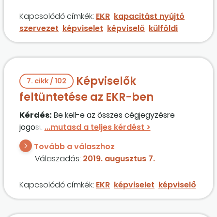
Kapcsolódó címkék:
EKR
kapacitást nyújtó
szervezet
képviselet
képviselő
külföldi
Képviselők
7. cikk / 102
feltüntetése az EKR-ben
Kérdés:
Be kell-e az összes cégjegyzésre
jogosultat írni az EKR-be?
Tovább a válaszhoz
Válaszadás:
2019. augusztus 7.
Kapcsolódó címkék:
EKR
képviselet
képviselő