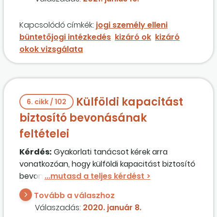
vételre) utaló bejegyzés jelenik meg, amely
abból ered, hogy a nyomozó hatóság
Kapcsolódó címkék:
jogi személy elleni
biztosítási céllal elrendelte a jogi személy
büntetőjogi intézkedés
kizáró ok
kizáró
iratainak és másik gazdasági társaságban
okok vizsgálata
meglévő üzletrészének lefoglalását a korábbi
vezető tisztségviselő ellen folyamatban lévő
büntetőeljárásban?
Külföldi kapacitást
6. cikk / 102
biztosító bevonásának
feltételei
Kérdés:
Gyakorlati tanácsot kérek arra
vonatkozóan, hogy külföldi kapacitást biztosító
bevonása során mire legyek figyelemmel. A
jogszabályi rendelkezéseket értem, de mit
Tovább a válaszhoz
tehetek a számtalan hiánypótlás elkerülése
Válaszadás:
2020. január 8.
érdekében?