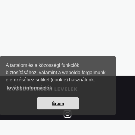
A tartalom és a közösségi funkciók
biztosításához, valamint a weboldalforgalmunk
elemzéséhez sütiket (cookie) használunk.
további információk
KÖZBESZERZÉSI LEVELEK
Értem