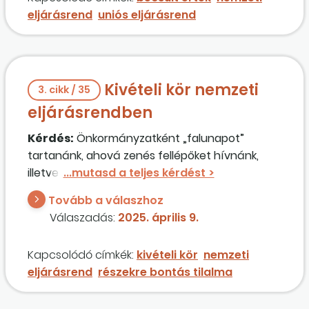
eljárásrend
uniós eljárásrend
Kivételi kör nemzeti
3. cikk / 35
eljárásrendben
Kérdés:
Önkormányzatként „falunapot”
tartanánk, ahová zenés fellépőket hívnánk,
illetve tűzijátékot is tervezünk, zenei kísérettel.
Jól gondoljuk, hogy ezek a szerződések 720.000
Tovább a válaszhoz
euró összegig nem közbeszerzés-kötelesek?
Válaszadás:
2025. április 9.
Kapcsolódó címkék:
kivételi kör
nemzeti
eljárásrend
részekre bontás tilalma