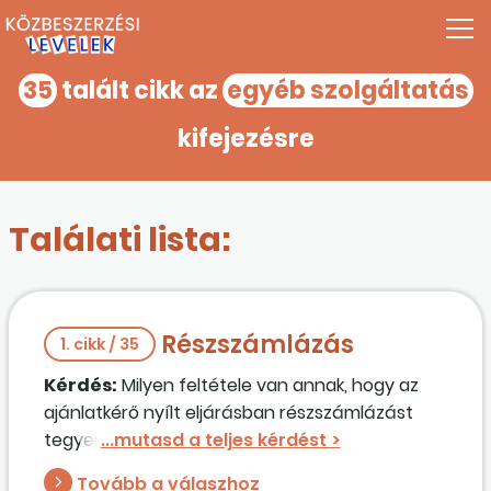
35
talált cikk az
egyéb szolgáltatás
kifejezésre
Találati lista:
Részszámlázás
1. cikk / 35
Kérdés:
Milyen feltétele van annak, hogy az
ajánlatkérő nyílt eljárásban részszámlázást
tegyen lehetővé? Árubeszerzésről van szó,
valamint további szolgáltatás nyújtásáról
Tovább a válaszhoz