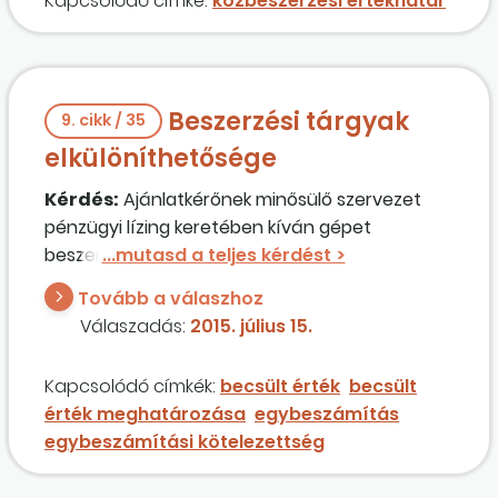
Kapcsolódó címke:
közbeszerzési értékhatár
Beszerzési tárgyak
9. cikk / 35
elkülöníthetősége
Kérdés:
Ajánlatkérőnek minősülő szervezet
pénzügyi lízing keretében kíván gépet
beszerezni. A gép becsült értéke meghaladja a
közbeszerzési értékhatárt, a futamidő során
Tovább a válaszhoz
fizetendő kamat azonban nem. Megteheti-e
Válaszadás:
2015. július 15.
ebben az esetben az ajánlatkérő, hogy csak a
gépet közbeszerezteti, a lízinget nem (a
Kapcsolódó címkék:
becsült érték
becsült
lízingcéget a gép közbeszerzésének lezárulta
érték meghatározása
egybeszámítás
után választja ki), különös tekintettel arra, hogy
egybeszámítási kötelezettség
a lízing futamideje során az ajánlatkérő minden
kifizetést a lízingcég számára teljesít?