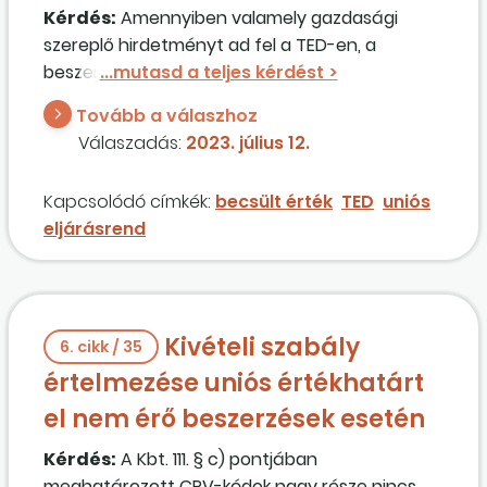
Kérdés:
Amennyiben valamely gazdasági
szereplő hirdetményt ad fel a TED-en, a
beszerzési eljárása becsült értékének minden
esetben el kell érnie az adott tárgyra
Tovább a válaszhoz
vonatkozó uniós értékhatárt, vagy az az
Válaszadás:
2023. július 12.
értékhatár alatti becsült értékű eljárásra
vonatkozó hirdetmény is közzétehető például
Kapcsolódó címkék:
becsült érték
TED
uniós
abból a célból, hogy további uniós országok
eljárásrend
számára is elérhető legyen a felhívás?
Kivételi szabály
6. cikk / 35
értelmezése uniós értékhatárt
el nem érő beszerzések esetén
Kérdés:
A Kbt. 111. § c) pontjában
meghatározott CPV-kódok nagy része nincs