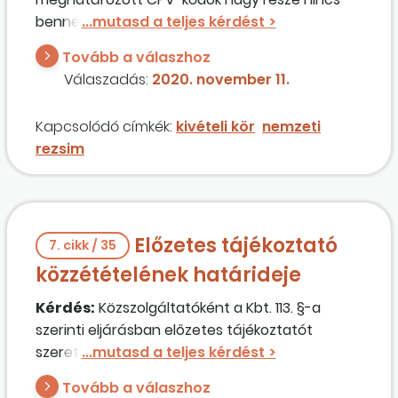
benne a 3. számú mellékletben. Ezt hogyan kell
érteni mint kivételt?
Tovább a válaszhoz
Válaszadás:
2020. november 11.
Kapcsolódó címkék:
kivételi kör
nemzeti
rezsim
Előzetes tájékoztató
7. cikk / 35
közzétételének határideje
Kérdés:
Közszolgáltatóként a Kbt. 113. §-a
szerinti eljárásban előzetes tájékoztatót
szeretnék közzétenni. Meddig szükséges
várnom?
Tovább a válaszhoz