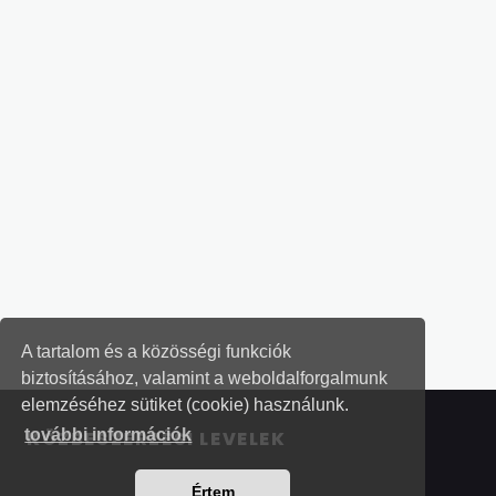
A tartalom és a közösségi funkciók
biztosításához, valamint a weboldalforgalmunk
elemzéséhez sütiket (cookie) használunk.
további információk
KÖZBESZERZÉSI LEVELEK
Értem