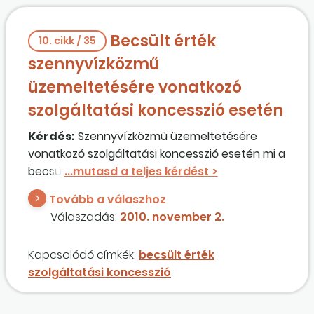
Becsült érték
10. cikk / 35
szennyvízközmű
üzemeltetésére vonatkozó
szolgáltatási koncesszió esetén
Kérdés:
Szennyvízközmű üzemeltetésére
vonatkozó szolgáltatási koncesszió esetén mi a
becsült érték? Bele kell-e számítani az
üzemeltető lakosságtól beszedett díjbevételt,
Tovább a válaszhoz
vagy csak az üzemeltető által a tulajdonos
Válaszadás:
2010. november 2.
önkormányzat részére fizetendő
ellenszolgáltatás (koncessziós díj, bérleti díj
Kapcsolódó címkék:
becsült érték
vagy bármilyen egyéb jogcímen) a becsült
szolgáltatási koncesszió
érték alapja?