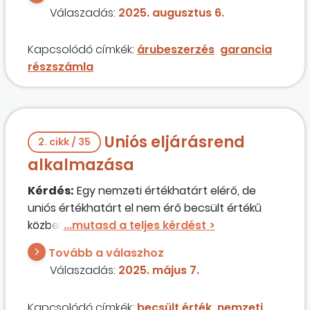
garanciális időszakban.
Válaszadás:
2025. augusztus 6.
Kapcsolódó címkék:
árubeszerzés
garancia
részszámla
Uniós eljárásrend
2. cikk / 35
alkalmazása
Kérdés:
Egy nemzeti értékhatárt elérő, de
uniós értékhatárt el nem érő becsült értékű
közbeszerzési eljárás megindítható-e uniós
eljárásrendben, vagy ebben az esetben
Tovább a válaszhoz
kizárólag nemzeti eljárásrend választható?
Válaszadás:
2025. május 7.
Kapcsolódó címkék:
becsült érték
nemzeti