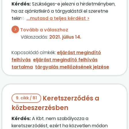
Kérdés:
Szükséges-e jelezni a hirdetményben,
ha az ajánlatkérő a tárgyalástól el szeretne
tekinteni a nyílt eljárás során, függően a
beérkező ajánlatoktól? Ez gyakorlatilag
Tovább a válaszhoz
egyébként
eljárástípus
-váltást jelent, ami
Válaszadás:
2021. július 14.
nem feltétlenül megengedett a
közbeszerzésben. Szükséges-e indokolnia a
Kapcsolódó címkék:
eljárást megindító
döntését az összegezésben? Nem nyújt ez
felhívás
eljárást megindító felhívás
lehetőséget a visszaélésszerű
tartalma
tárgyalás mellőzésének jelzése
jogalkalmazásra?
Keretszerződés a
9. cikk / 81
közbeszerzésben
Kérdés:
A Kbt. nem szabályozza a
keretszerződést, ezért ha közvetlen módon