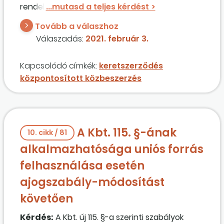
rendelni szeretnék, nem egyértelmű, melyik
eljárástípus
t választhatom. Milyen esetben
Tovább a válaszhoz
van lehetőség keretszerződés megkötésére a
Válaszadás:
2021. február 3.
közbeszerzési szabályozás szerint?
Kapcsolódó címkék:
keretszerződés
központosított közbeszerzés
A Kbt. 115. §-ának
10. cikk / 81
alkalmazhatósága uniós forrás
felhasználása esetén
ajogszabály-módosítást
követően
Kérdés:
A Kbt. új 115. §-a szerinti szabályok