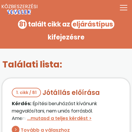
81
talált cikk az
eljárástípus
kifejezésre
Találati lista:
Jótállás előírása
1. cikk / 81
Kérdés:
Építési beruházást kívánunk
megvalósítani, nem uniós forrásból.
Amennyiben nyílt eljárást folytatunk le,
előírhatjuk-e a szerződéstervezetben, hogy a
Tovább a válaszhoz