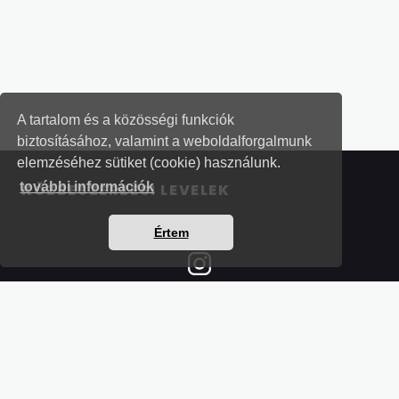
A tartalom és a közösségi funkciók
biztosításához, valamint a weboldalforgalmunk
elemzéséhez sütiket (cookie) használunk.
további információk
KÖZBESZERZÉSI LEVELEK
Értem
Részletek a bankkártyás fizetésről
Kérdések és válaszok a bankkártyás fizetésről