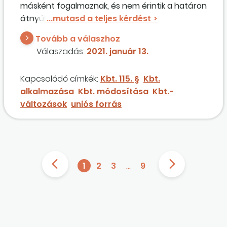
másként fogalmaznak, és nem érintik a határon
átnyúló jelleget, ami miatt uniós forrás
esetében alkalmaztuk az
eljárástípus
t.
Tovább a válaszhoz
Hatással van-e a módosítás a korábbi
Válaszadás:
2021. január 13.
jogértelmezésre?
Kapcsolódó címkék:
Kbt. 115. §
Kbt.
alkalmazása
Kbt. módosítása
Kbt.-
változások
uniós forrás
1
2
3
…
9