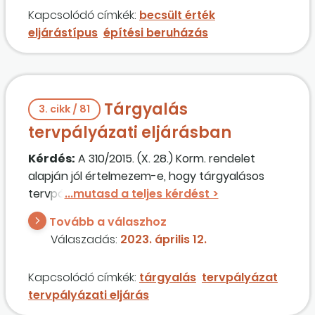
eljárást lefolytatniuk?
Kapcsolódó címkék:
becsült érték
eljárástípus
építési beruházás
Tárgyalás
3. cikk / 81
tervpályázati eljárásban
Kérdés:
A 310/2015. (X. 28.) Korm. rendelet
alapján jól értelmezem-e, hogy tárgyalásos
tervpályázati eljárás nem indítható? Ha igen,
akkor mi értelme van annak, hogy hirdetmény
Tovább a válaszhoz
nélküli tárgyalásos eljárás jogalapját pedig
Válaszadás:
2023. április 12.
tartalmazza a szabályozás, de abban nincs
szabadsága az ajánlatkérőnek, hogy azt
Kapcsolódó címkék:
tárgyalás
tervpályázat
választhassa, miközben más szempontból meg
tervpályázati eljárás
dönthet többféle tervpályázati eljárás