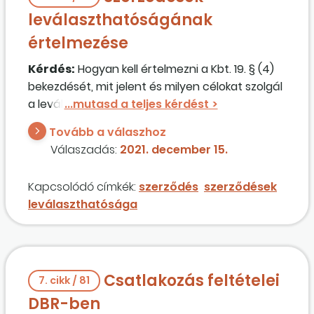
leválaszthatóságának
értelmezése
Kérdés:
Hogyan kell értelmezni a Kbt. 19. § (4)
bekezdését, mit jelent és milyen célokat szolgál
a leválasztás jogintézménye? Mire kell ügyelni
akkor, ha az ajánlatkérő élni kíván a leválasztás
Tovább a válaszhoz
lehetőségével?
Válaszadás:
2021. december 15.
Kapcsolódó címkék:
szerződés
szerződések
leválaszthatósága
Csatlakozás feltételei
7. cikk / 81
DBR-ben