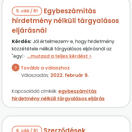
Egybeszámítás
5. cikk / 81
hirdetmény nélküli tárgyalásos
eljárásnál
Kérdés:
Jól értelmezem-e, hogy hirdetmény
közzététele nélküli tárgyalásos eljárásnál az
"egybeszámítás" nem releváns abban a
tekintetben, hogy itt a jogalapot nem
Tovább a válaszhoz
elsősorban az egybeszámítás, hanem speciális
Válaszadás:
2022. február 9.
körülmények alapozzák meg? Ha mégis egybe
kell számolni egy hirdetmény közzététele nélküli
Kapcsolódó címkék:
egybeszámítás
tárgyalásos eljárást egy másik eljárással, akkor
hirdetmény nélküli tárgyalásos eljárás
annak hol van jelentősége? (Vagyis lesz egy
egybeszámított becsült érték – ami vagy
nemzeti értékhatárt elérő, vagy uniós
értékhatárt elérő/meghaladó lesz.)
Szerződések
6. cikk / 81