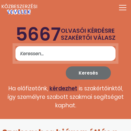
5667
OLVASÓI KÉRDÉSRE
SZAKÉRTŐI VÁLASZ
Ha előfizetőnk,
kérdezhet
is szakértőinktől,
így személyre szabott szakmai segítséget
kaphat.