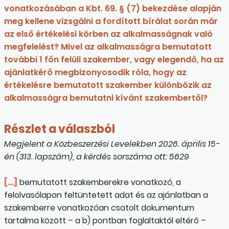
vonatkozásában a Kbt. 69. § (7) bekezdése alapján
meg kellene vizsgálni a fordított bírálat során már
az első értékelési körben az alkalmasságnak való
megfelelést? Mivel az alkalmasságra bemutatott
további 1 főn felüli szakember, vagy elegendő, ha az
ajánlatkérő megbizonyosodik róla, hogy az
értékelésre bemutatott szakember különbözik az
alkalmasságra bemutatni kívánt szakembertől?
Részlet a válaszból
Megjelent a Közbeszerzési Levelekben 2026. április 15-
én (313. lapszám), a kérdés sorszáma ott: 5629
[…]
bemutatott szakemberekre vonatkozó, a
felolvasólapon feltüntetett adat és az ajánlatban a
szakemberre vonatkozóan csatolt dokumentum
tartalma között – a b) pontban foglaltaktól eltérő –