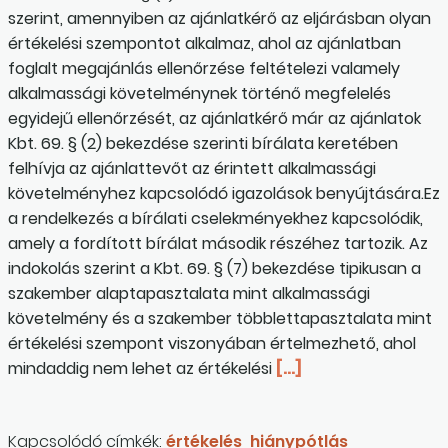
szerint, amennyiben az ajánlatkérő az eljárásban olyan
értékelési szempontot alkalmaz, ahol az ajánlatban
foglalt megajánlás ellenőrzése feltételezi valamely
alkalmassági követelménynek történő megfelelés
egyidejű ellenőrzését, az ajánlatkérő már az ajánlatok
Kbt. 69. § (2) bekezdése szerinti bírálata keretében
felhívja az ajánlattevőt az érintett alkalmassági
követelményhez kapcsolódó igazolások benyújtására.Ez
a rendelkezés a bírálati cselekményekhez kapcsolódik,
amely a fordított bírálat második részéhez tartozik. Az
indokolás szerint a Kbt. 69. § (7) bekezdése tipikusan a
szakember alaptapasztalata mint alkalmassági
követelmény és a szakember többlettapasztalata mint
értékelési szempont viszonyában értelmezhető, ahol
mindaddig nem lehet az értékelési
[…]
Kapcsolódó címkék:
értékelés
hiánypótlás