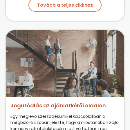
Tovább a teljes cikkhez
Jogutódlás az ajánlatkérői oldalon
Egy meglévő szerződésünkkel kapcsolatban a
megbízónk szóban jelezte, hogy a mostanában zajló
kormányzati átalakítások miatt várhatóan más