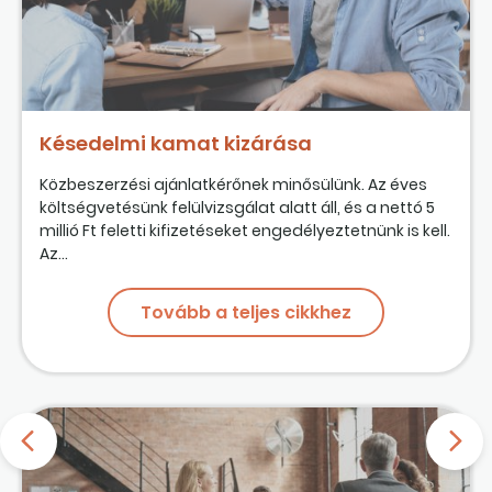
Késedelmi kamat kizárása
Közbeszerzési ajánlatkérőnek minősülünk. Az éves
költségvetésünk felülvizsgálat alatt áll, és a nettó 5
millió Ft feletti kifizetéseket engedélyeztetnünk is kell.
Az...
Tovább a teljes cikkhez