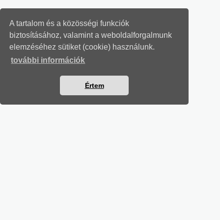
A tartalom és a közösségi funkciók
biztosításához, valamint a weboldalforgalmunk
elemzéséhez sütiket (cookie) használunk.
további információk
Értem
KÖZBESZERZÉSI LEVELEK