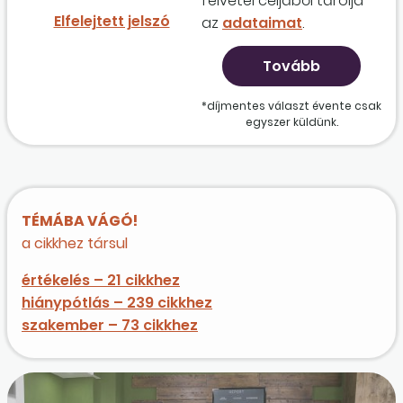
felvétel céljából tárolja
Elfelejtett jelszó
az
adataimat
.
*díjmentes választ évente csak
egyszer küldünk.
TÉMÁBA VÁGÓ!
a cikkhez társul
értékelés – 21 cikkhez
hiánypótlás – 239 cikkhez
szakember – 73 cikkhez