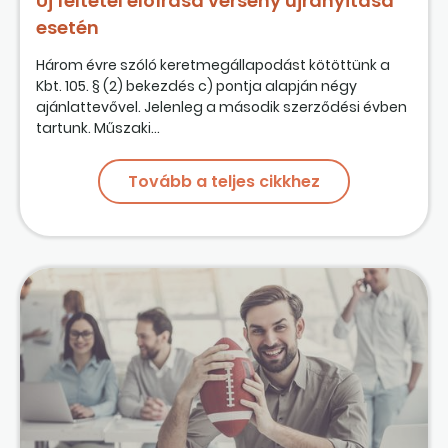
Új feltétel előírása verseny újranyitása
esetén
Három évre szóló keretmegállapodást kötöttünk a
Kbt. 105. § (2) bekezdés c) pontja alapján négy
ajánlattevővel. Jelenleg a második szerződési évben
tartunk. Műszaki...
Tovább a teljes cikkhez