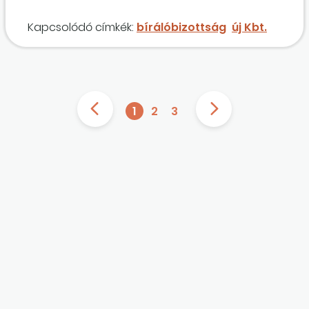
Kapcsolódó címkék:
bírálóbizottság
új Kbt.
1
2
3