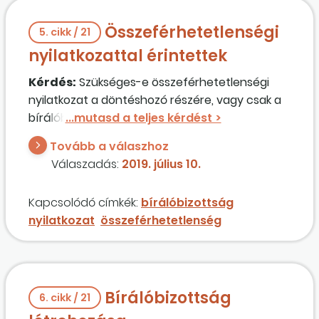
Összeférhetetlenségi
5. cikk / 21
nyilatkozattal érintettek
Kérdés:
Szükséges-e összeférhetetlenségi
nyilatkozat a döntéshozó részére, vagy csak a
bírálóbizottság számára van erre szükség?
Tovább a válaszhoz
Válaszadás:
2019. július 10.
Kapcsolódó címkék:
bírálóbizottság
nyilatkozat
összeférhetetlenség
Bírálóbizottság
6. cikk / 21