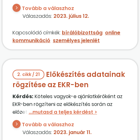
véleményüket, ami később egy jegyzőkönyvben
Tovább a válaszhoz
rögzítve lesz? Gondolunk itt arra, hogy a tag
Válaszadás:
2023. július 12.
akadályoztatva van (pl. betegség, külföldi út
stb.), ilyenkor van-e lehetőség a távolból bírálni,
Kapcsolódó címkék:
bírálóbizottság
online
és a bírálati lapokat szkennelve elküldeni az
kommunikáció
személyes jelenlét
ajánlatkérőnek, illetve a bizottság elnökének,
vagy kötelező eredeti példányt használni?
Előkészítés adatainak
2. cikk / 21
rögzítése az EKR-ben
Kérdés:
Köteles vagyok-e ajánlatkérőként az
EKR-ben rögzíteni az előkészítés során az
előzetes piaci konzultáció emlékeztetőjét,
amennyiben azt nem az EKR-ben folytattam
Tovább a válaszhoz
le? Nem a tartalma az érdekes, hanem maga a
Válaszadás:
2023. január 11.
rögzítés ténye.