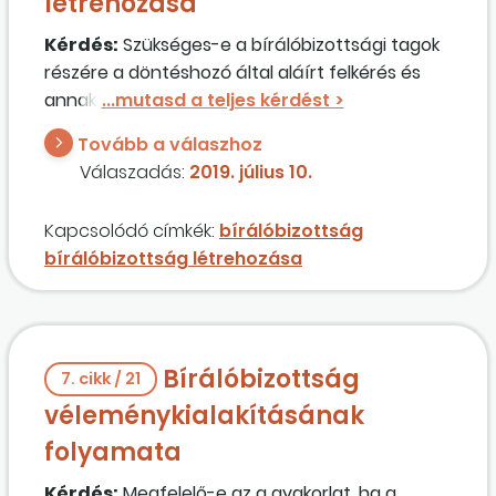
létrehozása
Kérdés:
Szükséges-e a bírálóbizottsági tagok
részére a döntéshozó által aláírt felkérés és
annak a bizottsági tag által történő
elfogadása?
Tovább a válaszhoz
Válaszadás:
2019. július 10.
Kapcsolódó címkék:
bírálóbizottság
bírálóbizottság létrehozása
Bírálóbizottság
7. cikk / 21
véleménykialakításának
folyamata
Kérdés:
Megfelelő-e az a gyakorlat, ha a