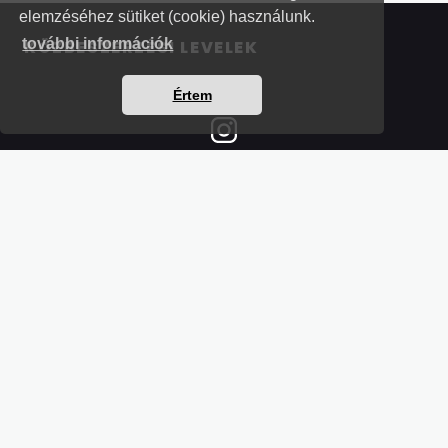
elemzéséhez sütiket (cookie) használunk.
további információk
KÖZBESZERZÉSI LEVELEK
Értem
Részletek a bankkártyás fizetésről
Kérdések és válaszok a bankkártyás fizetésről
Hogyan használjam?
Tartalomjegyzék