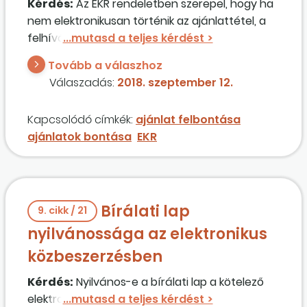
Kérdés:
Az EKR rendeletben szerepel, hogy ha
nem elektronikusan történik az ajánlattétel, a
felhívásban nyilatkozni kell a bontásról. Ebben
az esetben is fel kell tölteni az anyagokat az
Tovább a válaszhoz
EKR-be? Mondjuk, ha például üzemzavar volt,
Válaszadás:
2018. szeptember 12.
akkor utólag mindent be kell szkennelni és
feltölteni az EKR-be?
Kapcsolódó címkék:
ajánlat felbontása
ajánlatok bontása
EKR
Bírálati lap
9. cikk / 21
nyilvánossága az elektronikus
közbeszerzésben
Kérdés:
Nyilvános-e a bírálati lap a kötelező
elektronikus közbeszerzés bevezetésével?