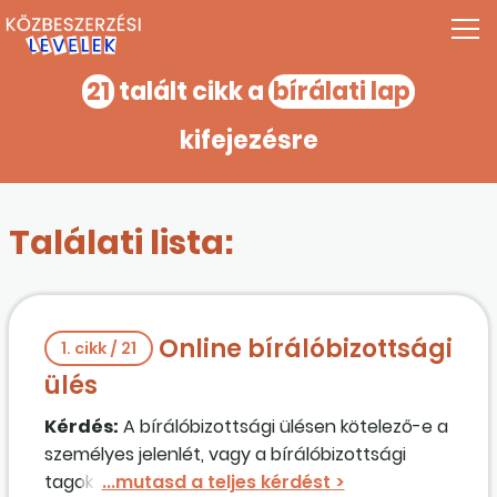
21
talált cikk a
bírálati lap
kifejezésre
Találati lista:
Online bírálóbizottsági
1. cikk / 21
ülés
Kérdés:
A bírálóbizottsági ülésen kötelező-e a
személyes jelenlét, vagy a bírálóbizottsági
tagok a távolból, külön is megadhatják a