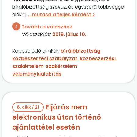
bírálóbizottság szavaz, és egyszerű többséggel
alakítja ki a véleményét? Mi a helyzet abban az
esetben, ha három szakértelem leszavazza a
Tovább a válaszhoz
negyediket, azaz például a műszaki
Válaszadás:
2019. július 10.
szakértelemmel rendelkezőnek az a véleménye,
hogy nem jó az ajánlat? Csak a négy
Kapcsolódó címkék:
bírálóbizottság
szakértelem egyetértésével lehet nyertest
közbeszerzési szabályzat
közbeszerzési
hirdetni?
szakértelem
szakértelem
véleménykialakítás
Eljárás nem
8. cikk / 21
elektronikus úton történő
ajánlattétel esetén