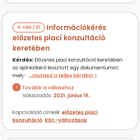
Információkérés
4. cikk / 21
előzetes piaci konzultáció
keretében
Kérdés:
Előzetes piaci konzultáció keretében
az ajánlatkérő kiosztott egy dokumentumot,
melyre várja a visszajelzésünket. Nem világos
számomra, hogy ez része-e az eljárásnak?
Tovább a válaszhoz
Válaszadás:
2021. június 16.
Kapcsolódó címkék:
előzetes piaci
konzultáció
Kbt.-változások