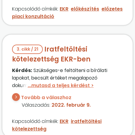
Kapcsolódó címkék:
EKR
előkészítés
előzetes
piaci konzultáció
Iratfeltöltési
3. cikk / 21
kötelezettség EKR-ben
Kérdés:
Szükséges-e feltölteni a bírálati
lapokat, becsült értéket megalapozó
dokumentumokat az EKR-be?
Tovább a válaszhoz
Válaszadás:
2022. február 9.
Kapcsolódó címkék:
EKR
iratfeltöltési
kötelezettség