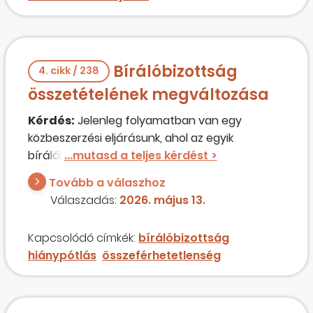
Bírálóbizottság
4. cikk / 238
összetételének megváltozása
Kérdés:
Jelenleg folyamatban van egy
közbeszerzési eljárásunk, ahol az egyik
bírálóbizottsági tag jelezte, hogy le szeretne
mondani a bizottsági tagságáról. Szeretnénk
Tovább a válaszhoz
kérdezni, hogy bírálati szakaszban
Válaszadás:
2026. május 13.
le
cseré
lhetőek a bírálóbizottsági tagok?
Kapcsolódó címkék:
bírálóbizottság
hiánypótlás
összeférhetetlenség