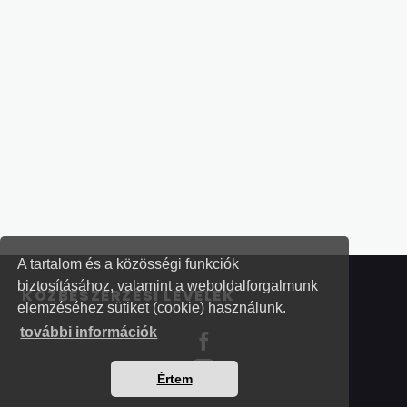
szerint, amennyiben nyilatkozat, igazolás is csak
abban az esetben nem kérhető az
ajánlattevőtől másik részajánlathoz feltöltött
dokumentáció esetében, ha erről az
ajánlattevő külön nyilatkozik, úgy az
ajánlatkérők jogszerűen figyelembe vehetnek-
e egy másik részhez feltöltött komplett ajánlati
dokumentációt, továbbá jogszerű-e
hiánypótlás keretében a teljes irat
cseré
re és
a felolvasólapok javítására lehetőséget
biztosítani?
A tartalom és a közösségi funkciók
biztosításához, valamint a weboldalforgalmunk
KÖZBESZERZÉSI LEVELEK
elemzéséhez sütiket (cookie) használunk.
további információk
Értem