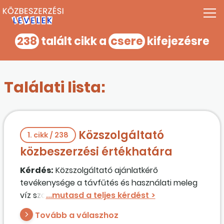
238
talált cikk a
csere
kifejezésre
Találati lista:
Közszolgáltató
1. cikk / 238
közbeszerzési értékhatára
Kérdés:
Közszolgáltató ajánlatkérő
tevékenysége a távfűtés és használati meleg
víz szolgáltatása mellett kiterjed a fűtési
rendszerek karbantartására, melegvíz-mérő
Tovább a válaszhoz
szerelésére,
cseré
jére stb. Az ajánlatkérő