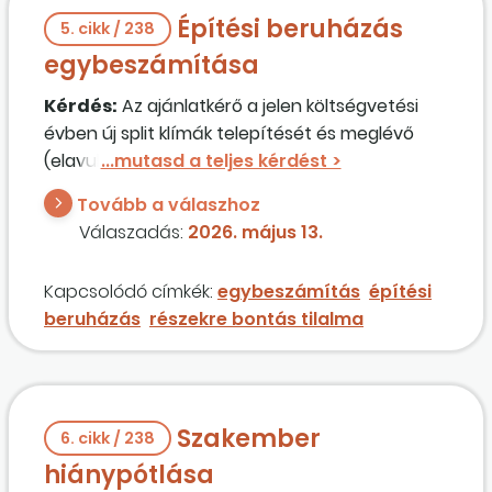
Építési beruházás
5. cikk / 238
egybeszámítása
Kérdés:
Az ajánlatkérő a jelen költségvetési
évben új split klímák telepítését és meglévő
(elavult) split klímák
cseré
jét tervezi
megvalósítani. Az ajánlatkérő jól gondolja-e,
Tovább a válaszhoz
hogy a meglévő split kímák
cseré
je
Válaszadás:
2026. május 13.
árubeszerzésnek tekintendő, azonban az új
split klímák telepítését (amely faláttöréssel,
Kapcsolódó címkék:
egybeszámítás
építési
kondenzvíz elvezetése miatti
beruházás
részekre bontás tilalma
csatornakiépítéssel, elektromos bekötéssel jár)
a Kbt. 1. számú melléklete (fűtő-, szellőző-,
hűtő- és légkondicionáló berendezések és
csatornák) szerinti építési beruházás
Szakember
keretében kell megvalósítani, és ez esetben a
6. cikk / 238
két típusú beruházást nem kell
hiánypótlása
egybeszámítani?