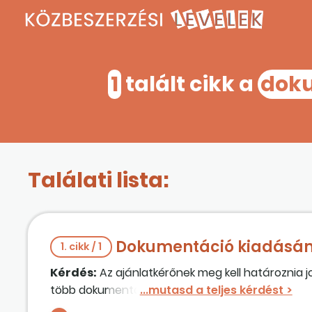
1
talált cikk a
doku
Találati lista:
Dokumentáció kiadásán
1. cikk / 1
Kérdés:
Az ajánlatkérőnek meg kell határoznia j
több dokumentációt látunk, ami így kezdődik.)