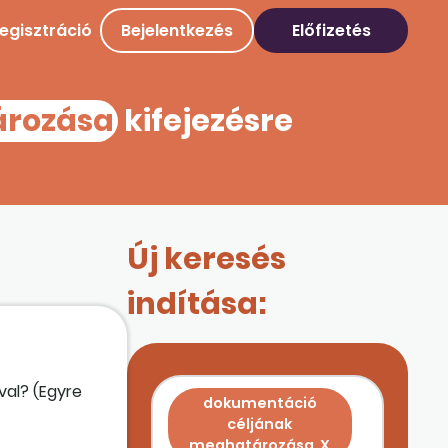
egisztráció
Bejelentkezés
Előfizetés
ározása
kifejezésre
Új keresés
indítása:
val? (Egyre
dokumentáció
céljának
meghatározása
X