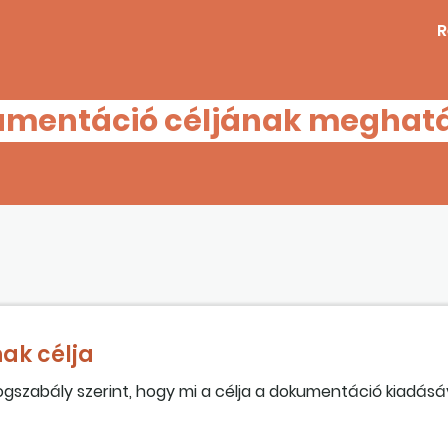
R
mentáció céljának meghat
ak célja
ogszabály szerint, hogy mi a célja a dokumentáció kiadásá