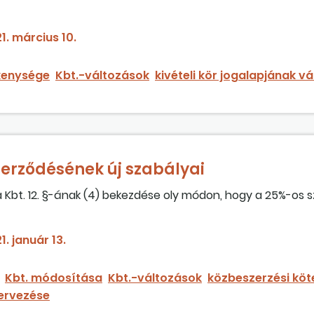
) bekezdésének módosítását megelőzően kötött szerződése
1. március 10.
ékenysége
Kbt.-változások
kivételi kör jogalapjának v
erződésének új szabályai
Kbt. 12. §-ának (4) bekezdése oly módon, hogy a 25%-os s
ni emiatt a szerződéseket, amelyek közbeszerzésben kötte
1. január 13.
Kbt. módosítása
Kbt.-változások
közbeszerzési köt
ervezése