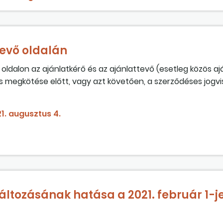
evő oldalán
oldalon az ajánlatkérő és az ajánlattevő (esetleg közös aj
 megkötése előtt, vagy azt követően, a szerződéses jogv
gengedettek, alkalmazható-e például a Ptk. 6:208. §-ában
1. augusztus 4.
változásának hatása a 2021. február 1-je