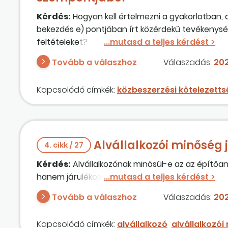
Kérdés:
Hogyan kell értelmezni a gyakorlatban, a
bekezdés e) pontjában írt közérdekű tevékenység
feltételeket?
Tovább a válaszhoz
Válaszadás:
202
Kapcsolódó címkék:
közbeszerzési kötelezetts
Alvállalkozói minőség 
4. cikk / 27
Kérdés:
Alvállalkozónak minősül-e az az építőa
hanem járulékos szolgáltatásként ki is szállítja 
Tovább a válaszhoz
Válaszadás:
202
Kapcsolódó címkék:
alvállalkozó
alvállalkozói