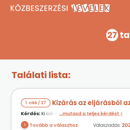
27
ta
Találati lista:
Kizárás az eljárásból 
1. cikk / 27
Kérdés:
Ki kell-e zárni azokat az ajánlattevők
Tovább a válaszhoz
Válaszadás:
202