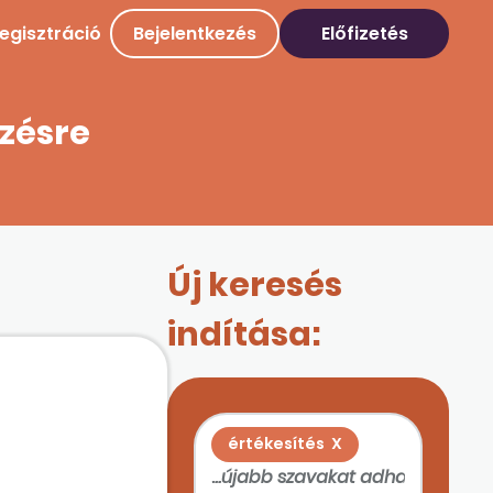
egisztráció
Bejelentkezés
Előfizetés
ezésre
Új keresés
indítása:
értékesítés
X