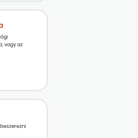
a
sági
a, vagy az
 be kell fizetni,
 beszerezni