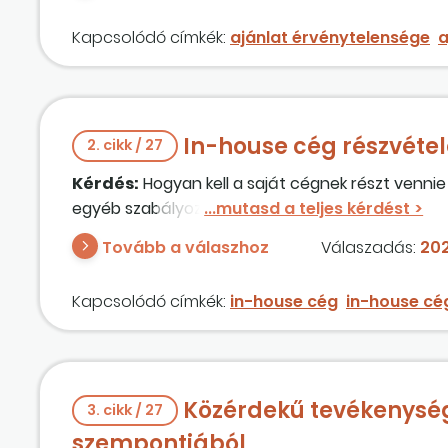
Kapcsolódó címkék:
ajánlat érvénytelensége
a
In-house cég részvétel
2. cikk / 27
Kérdés:
Hogyan kell a saját cégnek részt vennie 
egyéb szabályozás, vagy a kapacitást biztosító 
Tovább a válaszhoz
Válaszadás:
202
Kapcsolódó címkék:
in-house cég
in-house cég
Közérdekű tevékenység 
3. cikk / 27
szempontjából