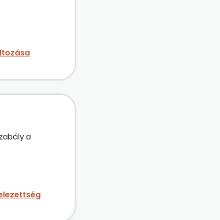
ket?
áltozása
zabály a
ttek?
elezettség