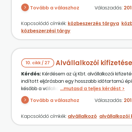
Tovább a válaszhoz
Válaszadás:
2018
Kapcsolódó címkék:
közbeszerzés tárgya
közb
közbeszerzési tárgy
Alvállalkozói kifizeté
10. cikk / 27
Kérdés:
Kérdésem az új Kbt. alvállalkozói kifize
indított eljárásban egy hosszabb időtartamú ép
később a vállalkozási szerződésben is – 50 száza
A teljesítési határidő kb. 10 hónap. A nyertes ajá
Tovább a válaszhoz
Válaszadás:
201
időtartama alatt. Az egyik ilyen alvállalkozó fel
Feladatát maximum 1 hónap alatt elvégezte. A nye
Kapcsolódó címkék:
alvállalkozó
alvállalkozói 
135. §-át veszik figyelembe a felek, akkor az alv
egyrészt aggályos a vonatkozó jogszabályokat teki