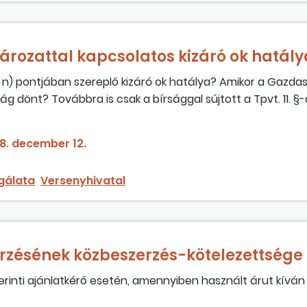
ározattal kapcsolatos kizáró ok hatály
ek n) pontjában szereplő kizáró ok hatálya? Amikor a Gazda
g dönt? Továbbra is csak a bírsággal sújtott a Tpvt. 11. §-
 van helye a kizáró ok megállapításának? A bírságot azonnal
mikortól tartozik a kizáró okok hatálya alá az ajánlattevő?
8. december 12.
sgálata
Versenyhivatal
rzésének közbeszerzés-kötelezettsége
zerinti ajánlatkérő esetén, amennyiben használt árut kíván
ési eljárást lefolytatnia?