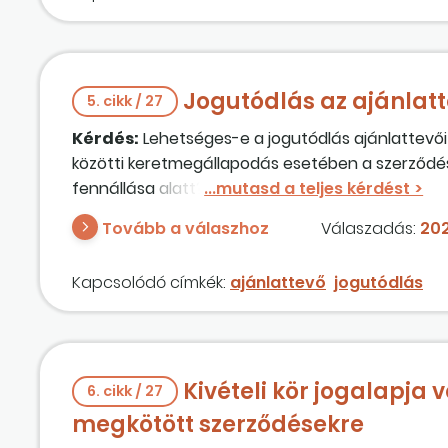
Jogutódlás az ajánlatt
5. cikk / 27
Kérdés:
Lehetséges-e a jogutódlás ajánlattevői 
közötti keretmegállapodás esetében a szerződés
fennállása alatt? A jogutódlás milyen formái me
szerződésátruházás?
Tovább a válaszhoz
Válaszadás:
202
Kapcsolódó címkék:
ajánlattevő
jogutódlás
Kivételi kör jogalapja 
6. cikk / 27
megkötött szerződésekre