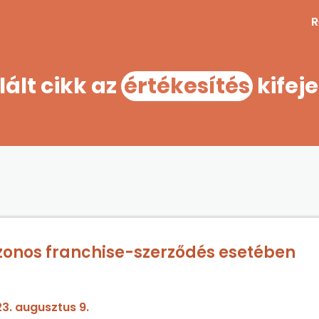
R
lált cikk az
értékesítés
kifej
azonos franchise-szerződés esetében
et, amelyek azonos céggel vannak franchise-kapcsolatban?
3. augusztus 9.