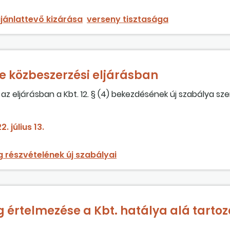
jánlattevő kizárása
verseny tisztasága
e közbeszerzési eljárásban
az eljárásban a Kbt. 12. § (4) bekezdésének új szabálya sze
szervezetekhez hasonlóan kell értelmezni?
2. július 13.
 részvételének új szabályai
értelmezése a Kbt. hatálya alá tartoz