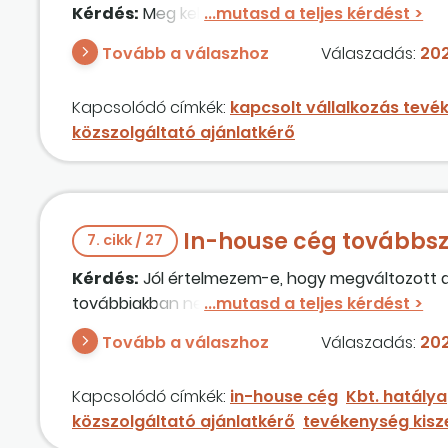
Kérdés:
Meg kell-e szüntetnem a Kbt. 12. § (4
Tovább a válaszhoz
Válaszadás:
202
Kapcsolódó címkék:
kapcsolt vállalkozás tev
közszolgáltató ajánlatkérő
In-house cég továbbsz
7. cikk / 27
Kérdés:
Jól értelmezem-e, hogy megváltozott a 
továbbiakban nem érvényesül? Fel is kell monda
Tovább a válaszhoz
Válaszadás:
202
Kapcsolódó címkék:
in-house cég
Kbt. hatálya
közszolgáltató ajánlatkérő
tevékenység kisz