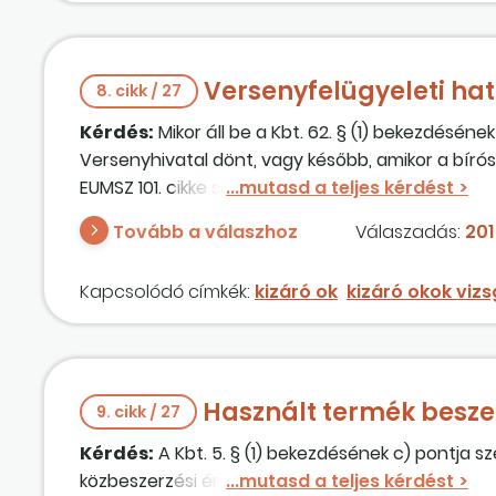
Versenyfelügyeleti hat
8. cikk / 27
Kérdés:
Mikor áll be a Kbt. 62. § (1) bekezdésén
Versenyhivatal dönt, vagy később, amikor a bírósá
EUMSZ 101. cikke szerinti jogszabálysértés alapján
de ha bíróság elé kerül az ügy, abban az esetben 
Tovább a válaszhoz
Válaszadás:
201
Kapcsolódó címkék:
kizáró ok
kizáró okok viz
Használt termék besze
9. cikk / 27
Kérdés:
A Kbt. 5. § (1) bekezdésének c) pontja s
közbeszerzési értékhatár felett, kell-e közbeszerz