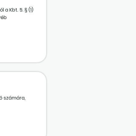
a Kbt. 5. § (1)
yéb
vő számára,