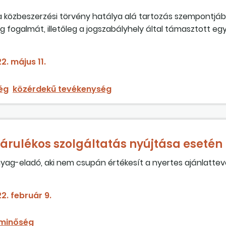
 közbeszerzési törvény hatálya alá tartozás szempontjából 
 fogalmát, illetőleg a jogszabályhely által támasztott eg
2. május 11.
ég
közérdekű tevékenység
járulékos szolgáltatás nyújtása esetén
nyag-eladó, aki nem csupán értékesít a nyertes ajánlatte
az eladott anyagot az építési beruházás helyszínére?
2. február 9.
 minőség