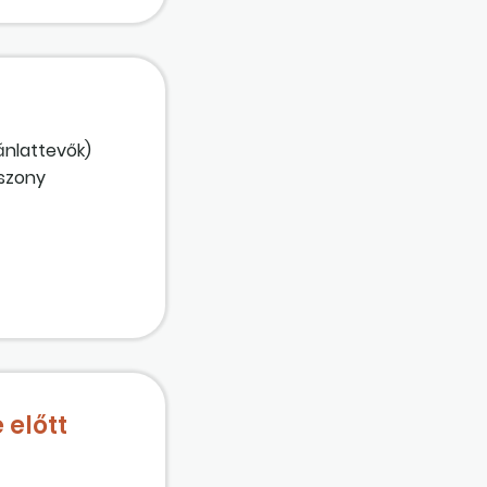
ánlattevők)
iszony
 szabályozott
 előtt