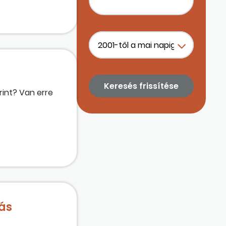
rint? Van erre
ás