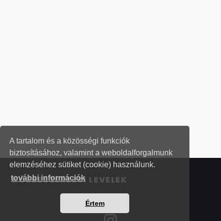
A tartalom és a közösségi funkciók
biztosításához, valamint a weboldalforgalmunk
elemzéséhez sütiket (cookie) használunk.
további információk
KÖZBESZERZÉSI LEVELEK
Értem