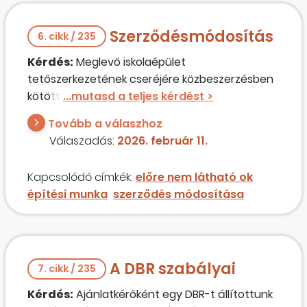
Szerződésmódosítás
6. cikk / 235
Kérdés:
Meglevő iskolaépület
tetőszerkezetének cseréjére közbeszerzésben
kötöttünk vállalkozási szerződést. A vállalkozó
jelezte, hogy födémmegerősítés is szükséges,
Tovább a válaszhoz
amire eredetileg nem gondoltunk, nem
Válaszadás:
2026. február 11.
terveztük be. Árajánlatot kértünk be a
vállalkozótól, aki az eredeti szerződési összeg
Kapcsolódó címkék:
előre nem látható ok
25%-os értékén tett árajánlatot. A megkötött
építési munka
szerződés módosítása
közbeszerzési szerződés módosítására
alkalmazható-e a 141. § (4) bekezdés c) pontja?
A DBR szabályai
7. cikk / 235
Kérdés:
Ajánlatkérőként egy DBR-t állítottunk