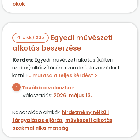
okok
időintervallumban [csak a folyamatban lévőket,
vagy az előző év(ek)re vonatkozókat],
tekintettel arra, hogy a beszerzés forrása hazai
állami költségvetési?
Egyedi művészeti
4. cikk / 235
alkotás beszerzése
Kérdés:
Egyedi művészeti alkotás (kültéri
szobor) elkészítésére szeretnénk szerződést
kötni. Ennek előzménye, hogy neves szakmai
zsűri kiválasztotta azt a művészt, akit
Tovább a válaszhoz
referenciamunkái alapján megfelelőnek ítélt a
Válaszadás:
2026. május 13.
szobor elkészítésére. Közbeszerzési
ajánlatkérőként van-e lehetőségünk arra, hogy
Kapcsolódó címkék:
hirdetmény nélküli
a kiválasztott művésszel szerződjünk? Továbbá
tárgyalásos eljárás
művészeti alkotás
szükséges-e a felkérni tervezett művész
szakmai alkalmasság
műszaki és szakmai alkalmasságát vizsgálni az
eljárásban?