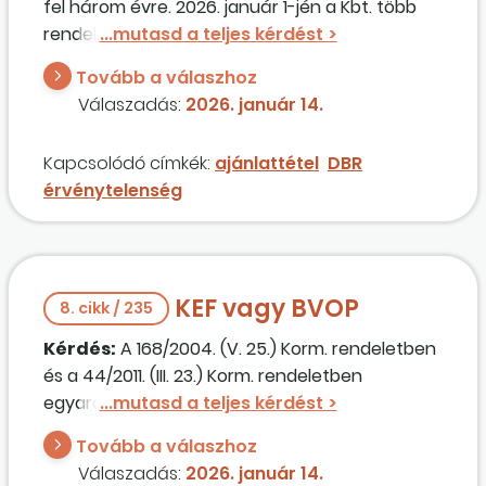
fel három évre. 2026. január 1-jén a Kbt. több
rendelkezése változott, többek között a Kbt. 73.
§-ában foglalt érvénytelenségi okok.
Tovább a válaszhoz
Szeretnénk kérdezni, hogy melyik Kbt.-t kell
Válaszadás:
2026. január 14.
alkalmazni a DBR keretében kiküldött
ajánlattételi felhívásokra?
Kapcsolódó címkék:
ajánlattétel
DBR
érvénytelenség
KEF vagy BVOP
8. cikk / 235
Kérdés:
A 168/2004. (V. 25.) Korm. rendeletben
és a 44/2011. (III. 23.) Korm. rendeletben
egyaránt érintett beszerzés esetén egyre
többször kerülünk abba helyzetbe, hogy a BVOP
Tovább a válaszhoz
nem fogadja el a 168/2004. Korm. rendelettel
Válaszadás:
2026. január 14.
történő érvelést, nem fogadja el, hogy a