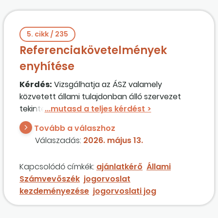
5. cikk / 235
Referenciakövetelmények
enyhítése
Kérdés:
Vizsgálhatja az ÁSZ valamely
közvetett állami tulajdonban álló szervezet
tekintetében, hogy közbeszerzési
ajánlatkérőnek minősül-e? Van-e jogorvoslati
Tovább a válaszhoz
jogosultsága ebben a kérdésben?
Válaszadás:
2026. május 13.
Kapcsolódó címkék:
ajánlatkérő
Állami
Számvevőszék
jogorvoslat
kezdeményezése
jogorvoslati jog