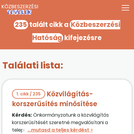
235
talált cikk a
Közbeszerzési
Hatóság
kifejezésre
Találati lista:
Közvilágítás-
1. cikk / 235
korszerűsítés minősítése
Kérdés:
Önkormányzatunk a közvilágítás
korszerűsítését szeretné megvalósítani a
településen, két részre osztva. Az egyik rész a