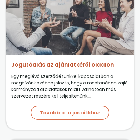
Jogutódlás az ajánlatkérői oldalon
Egy meglévő szerződésünkkel kapcsolatban a
megbízónk szóban jelezte, hogy a mostanában zajló
kormányzati átalakítások miatt várhatóan más
szervezet részére kell teljesítenünk....
Tovább a teljes cikkhez