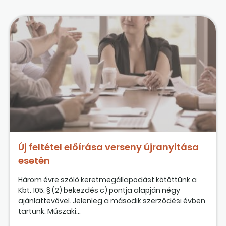
Új feltétel előírása verseny újranyitása
esetén
Három évre szóló keretmegállapodást kötöttünk a
Kbt. 105. § (2) bekezdés c) pontja alapján négy
ajánlattevővel. Jelenleg a második szerződési évben
tartunk. Műszaki...