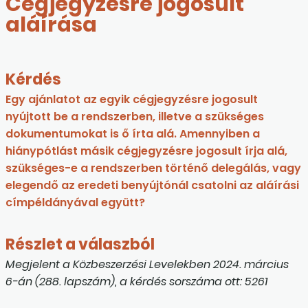
Cégjegyzésre jogosult
aláírása
Kérdés
Egy ajánlatot az egyik cégjegyzésre jogosult
nyújtott be a rendszerben, illetve a szükséges
dokumentumokat is ő írta alá. Amennyiben a
hiánypótlást másik cégjegyzésre jogosult írja alá,
szükséges-e a rendszerben történő delegálás, vagy
elegendő az eredeti benyújtónál csatolni az aláírási
címpéldányával együtt?
Részlet a válaszból
Megjelent a Közbeszerzési Levelekben 2024. március
6-án (288. lapszám), a kérdés sorszáma ott: 5261