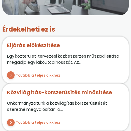
Érdekelheti ez is
Eljárás előkészítése
Egy közterület-tervezési közbeszerzés műszaki leírása
megadja egy lakóutca hosszát. Az...
Tovább a teljes cikkhez
Közvilágítás-korszerűsítés minősítése
Önkormányzatunk a közvilágítás korszerűsítését
szeretné megvalósítani a...
Tovább a teljes cikkhez