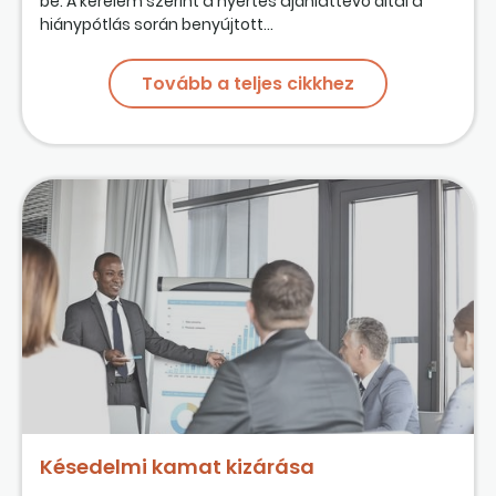
be. A kérelem szerint a nyertes ajánlattevő által a
hiánypótlás során benyújtott...
Tovább a teljes cikkhez
Késedelmi kamat kizárása