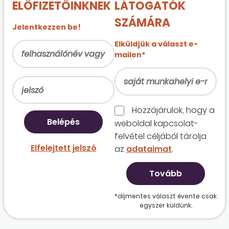
ELŐFIZETŐINKNEK
LÁTOGATÓK
SZÁMÁRA
Jelentkezzen be!
Elküldjük a választ e-
mailen*
Hozzájárulok, hogy a
weboldal kapcso­lat­
felvétel céljából tárolja
Elfelejtett jelszó
az
adataimat
.
*díjmentes választ évente csak
egyszer küldünk.