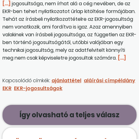
[…]
jogosultsága, nem írhat alá a cég nevében, de az
EKR-ben tehet nyilatkozatot űrlap kitöltése formájában.
Tehát az írásbeli nyilatkozattételre az EKR-jogosultság
nem vonatkozik, ami fordítva is igaz. Azaz amennyiben
valakinek van írásbeli jogosultsága, az független az EKR-
ben történő jogosultságától, utóbbi valójában egy
technikai jogosultság, mely az adatfelvitelt könnyíti
meg nem csak képviseletre jogosultak számára.
[…]
Kapcsolódó címkék:
ajánlattétel
aláírási címpéldány
EKR
EKR-jogosultságok
Így olvasható a teljes válasz