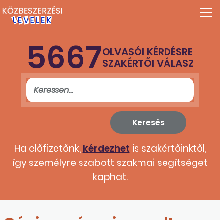
5667
OLVASÓI KÉRDÉSRE
SZAKÉRTŐI VÁLASZ
Ha előfizetőnk,
kérdezhet
is szakértőinktől,
így személyre szabott szakmai segítséget
kaphat.