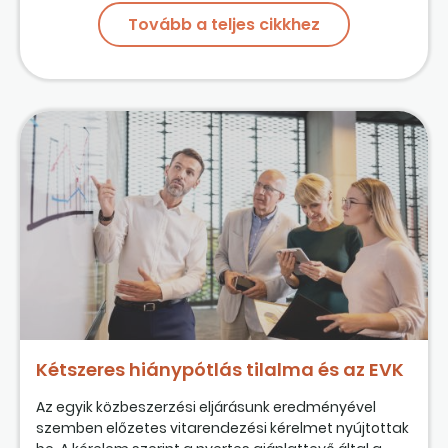
Tovább a teljes cikkhez
Kétszeres hiánypótlás tilalma és az EVK
Az egyik közbeszerzési eljárásunk eredményével
szemben előzetes vitarendezési kérelmet nyújtottak