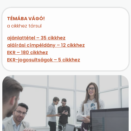
TÉMÁBA VÁGÓ!
a cikkhez társul
ajánlattétel – 35 cikkhez
aláírási címpéldány – 12 cikkhez
EKR – 180 cikkhez
EKR-jogosultságok – 5 cikkhez