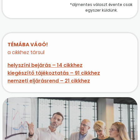
*díjmentes választ évente csak
egyszer küldünk.
TÉMÁBA VÁGÓ!
a cikkhez társul
helyszíni bejárás – 14 cikkhez
kiegészítő tájékoztatás – 91 cikkhez
nemzeti eljárásrend – 21 cikkhez