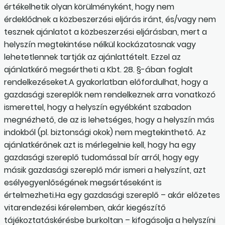
értékelhetik olyan körülményként, hogy nem
érdeklődnek a közbeszerzési eljárás iránt, és/vagy nem
tesznek ajánlatot a közbeszerzési eljárásban, mert a
helyszín megtekintése nélkül kockázatosnak vagy
lehetetlennek tartják az ajánlattételt. Ezzel az
ajánlatkérő megsértheti a Kbt. 28. §-ában foglalt
rendelkezéseket.A gyakorlatban előfordulhat, hogy a
gazdasági szereplők nem rendelkeznek arra vonatkozó
ismerettel, hogy a helyszín egyébként szabadon
megnézhető, de az is lehetséges, hogy a helyszín más
indokból (pl. biztonsági okok) nem megtekinthető. Az
ajánlatkérőnek azt is mérlegelnie kell, hogy ha egy
gazdasági szereplő tudomással bír arról, hogy egy
másik gazdasági szereplő már ismeri a helyszínt, azt
esélyegyenlőségének megsértéseként is
értelmezheti.Ha egy gazdasági szereplő – akár előzetes
vitarendezési kérelemben, akár kiegészítő
tájékoztatáskérésbe burkoltan – kifogásolja a helyszíni