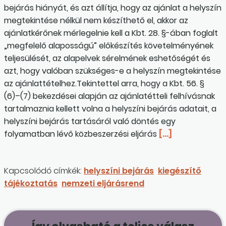
bejárás hiányát, és azt állítja, hogy az ajánlat a helyszín
megtekintése nélkül nem készíthető el, akkor az
ajánlatkérőnek mérlegelnie kell a Kbt. 28. §-ában foglalt
„megfelelő alaposságú” előkészítés követelményének
teljesülését, az alapelvek sérelmének eshetőségét és
azt, hogy valóban szükséges-e a helyszín megtekintése
az ajánlattételhez.Tekintettel arra, hogy a Kbt. 56. §
(6)–(7) bekezdései alapján az ajánlatétteli felhívásnak
tartalmaznia kellett volna a helyszíni bejárás adatait, a
helyszíni bejárás tartásáról való döntés egy
folyamatban lévő közbeszerzési eljárás
[…]
Kapcsolódó címkék:
helyszíni bejárás
kiegészítő
tájékoztatás
nemzeti eljárásrend