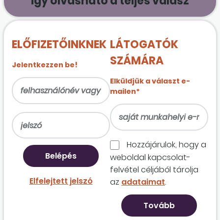
Így olvasható a teljes válasz
ELŐFIZETŐINKNEK
LÁTOGATÓK
SZÁMÁRA
Jelentkezzen be!
Elküldjük a választ e-
mailen*
Hozzájárulok, hogy a
weboldal kapcso­lat­
felvétel céljából tárolja
Elfelejtett jelszó
az
adataimat
.