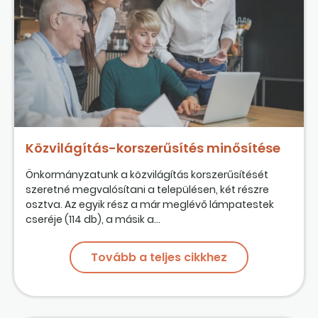
Közvilágítás-korszerűsítés minősítése
Önkormányzatunk a közvilágítás korszerűsítését
szeretné megvalósítani a településen, két részre
osztva. Az egyik rész a már meglévő lámpatestek
cseréje (114 db), a másik a...
Tovább a teljes cikkhez