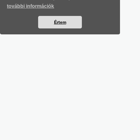
további információk
Értem
KÖZBESZERZÉSI LEVELEK
Részletek a bankkártyás fizetésről