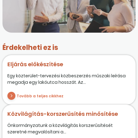
Érdekelheti ez is
Eljárás előkészítése
Egy közterület-tervezési közbeszerzés műszaki leírása
megadja egy lakóutca hosszát. Az...
Tovább a teljes cikkhez
Közvilágítás-korszerűsítés minősítése
Önkormányzatunk a közvilágítás korszerűsítését
szeretné megvalósítani a...