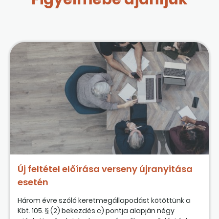
Új feltétel előírása verseny újranyitása
esetén
Három évre szóló keretmegállapodást kötöttünk a
Kbt. 105. § (2) bekezdés c) pontja alapján négy