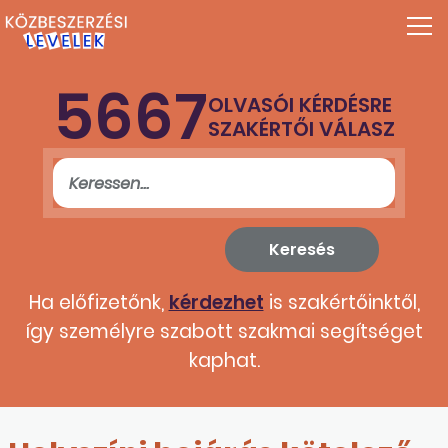
5667
OLVASÓI KÉRDÉSRE
SZAKÉRTŐI VÁLASZ
Ha előfizetőnk,
kérdezhet
is szakértőinktől,
így személyre szabott szakmai segítséget
kaphat.