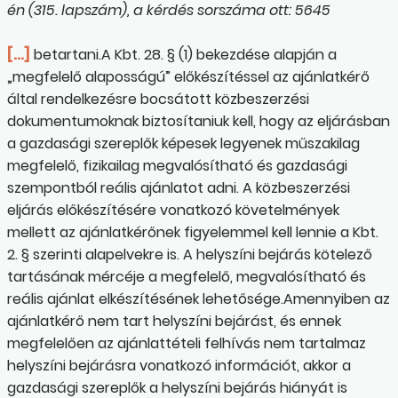
én (315. lapszám), a kérdés sorszáma ott: 5645
[…]
betartani.A Kbt. 28. § (1) bekezdése alapján a
„megfelelő alaposságú” előkészítéssel az ajánlatkérő
által rendelkezésre bocsátott közbeszerzési
dokumentumoknak biztosítaniuk kell, hogy az eljárásban
a gazdasági szereplők képesek legyenek műszakilag
megfelelő, fizikailag megvalósítható és gazdasági
szempontból reális ajánlatot adni. A közbeszerzési
eljárás előkészítésére vonatkozó követelmények
mellett az ajánlatkérőnek figyelemmel kell lennie a Kbt.
2. § szerinti alapelvekre is. A helyszíni bejárás kötelező
tartásának mércéje a megfelelő, megvalósítható és
reális ajánlat elkészítésének lehetősége.Amennyiben az
ajánlatkérő nem tart helyszíni bejárást, és ennek
megfelelően az ajánlattételi felhívás nem tartalmaz
helyszíni bejárásra vonatkozó információt, akkor a
gazdasági szereplők a helyszíni bejárás hiányát is