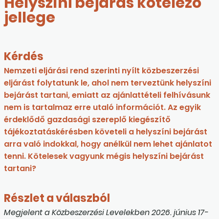
Helyszíni bejárás kötelező
jellege
Kérdés
Nemzeti eljárási rend szerinti nyílt közbeszerzési
eljárást folytatunk le, ahol nem terveztünk helyszíni
bejárást tartani, emiatt az ajánlattételi felhívásunk
nem is tartalmaz erre utaló információt. Az egyik
érdeklődő gazdasági szereplő kiegészítő
tájékoztatáskérésben követeli a helyszíni bejárást
arra való indokkal, hogy anélkül nem lehet ajánlatot
tenni. Kötelesek vagyunk mégis helyszíni bejárást
tartani?
Részlet a válaszból
Megjelent a Közbeszerzési Levelekben 2026. június 17-