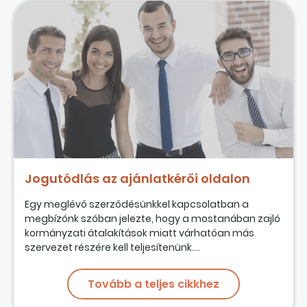
Jogutódlás az ajánlatkérői oldalon
Egy meglévő szerződésünkkel kapcsolatban a
megbízónk szóban jelezte, hogy a mostanában zajló
kormányzati átalakítások miatt várhatóan más
szervezet részére kell teljesítenünk....
Tovább a teljes cikkhez