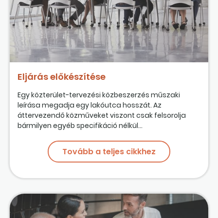
Eljárás előkészítése
Egy közterület-tervezési közbeszerzés műszaki
leírása megadja egy lakóutca hosszát. Az
áttervezendő közműveket viszont csak felsorolja
bármilyen egyéb specifikáció nélkül...
Tovább a teljes cikkhez