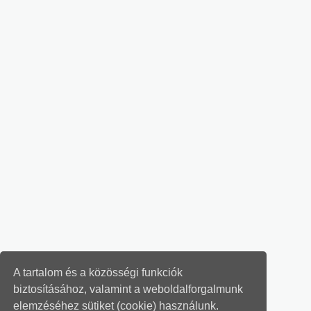
A tartalom és a közösségi funkciók
biztosításához, valamint a weboldalforgalmunk
elemzéséhez sütiket (cookie) használunk.