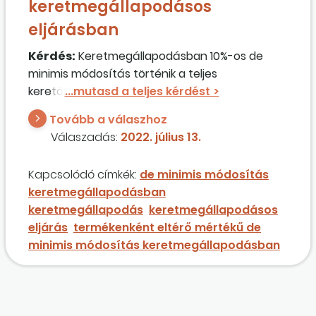
keretmegállapodásos
eljárásban
Kérdés:
Keretmegállapodásban 10%-os de
minimis módosítás történik a teljes
keretösszegre. Van-e arra lehetőség, hogy ez a
módosítás egyes termékeket, melyek a
Tovább a válaszhoz
keretmegállapodás részei, kevesebb, míg más
Válaszadás:
2022. július 13.
termékeket több mint 10%-os mértékben
érintsenek úgy, hogy az átlagos változás
Kapcsolódó címkék:
de minimis módosítás
értékben 10% lesz?
keretmegállapodásban
keretmegállapodás
keretmegállapodásos
eljárás
termékenként eltérő mértékű de
minimis módosítás keretmegállapodásban