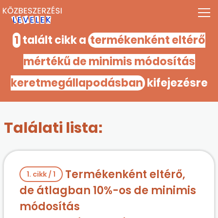
1
talált cikk a
termékenként eltérő
mértékű de minimis módosítás
keretmegállapodásban
kifejezésre
Találati lista:
Termékenként eltérő,
1. cikk / 1
de átlagban 10%-os de minimis
módosítás