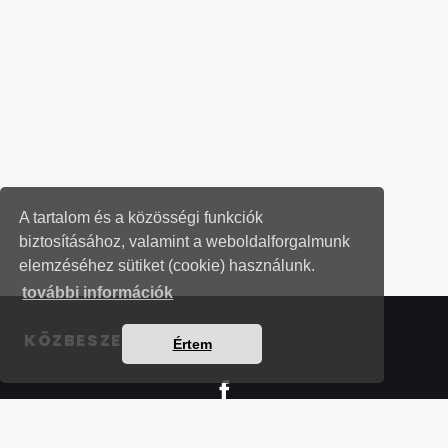
A tartalom és a közösségi funkciók
biztosításához, valamint a weboldalforgalmunk
elemzéséhez sütiket (cookie) használunk.
további információk
KÖZBESZERZÉSI LEVELEK
Értem