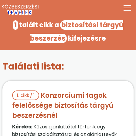
1
talált cikk a
biztosítási tárgyú
beszerzés
kifejezésre
Találati lista:
Konzorciumi tagok
1. cikk / 1
felelőssége biztosítás tárgyú
beszerzésnél
Kérdés:
Közös ajánlattétel történik egy
biztosítási szolgáltatásra, és az ajánlattevők