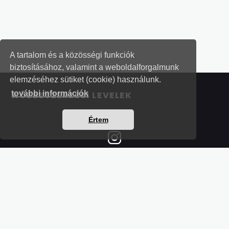
A tartalom és a közösségi funkciók
biztosításához, valamint a weboldalforgalmunk
elemzéséhez sütiket (cookie) használunk.
további információk
KÖZBESZERZÉSI LEVELEK
Értem
Részletek a bankkártyás fizetésről
Kérdések és válaszok a bankkártyás fizetésről