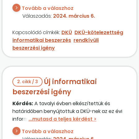
terveztünk. Az üzemszerű működés
Tovább a válaszhoz
folyamatosságához szükséges a beszerzés
Válaszadás:
2024. március 6.
soron kívüli megvalósítása, érintett
szervezetként saját hatáskörben
Kapcsolódó címkék:
DKÜ
DKÜ-kötelezettség
lefolytathatjuk a közbeszerzési eljárást, vagy
informatikai beszerzés
rendkívüli
erre DKÜ-engedélyt kell kérnünk?
beszerzési igény
Új informatikai
2. cikk / 3
beszerzési igény
Kérdés:
A tavalyi évben elkészítettük és
határidőben benyújtottuk a DKÜ-nek az ez évi
informatikai beszerzési tervünket. Most egy
olyan beszerzési igény merült fel, ami a tervben
Tovább a válaszhoz
nem szerepelt, a becsült értéke 40 millió Ft. Ezt