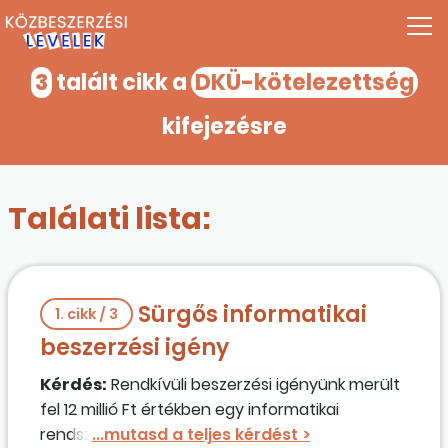
3
talált cikk a
DKÜ-kötelezettség
kifejezésre
Találati lista:
Sürgős informatikai
1. cikk / 3
beszerzési igény
Kérdés:
Rendkívüli beszerzési igényünk merült
fel 12 millió Ft értékben egy informatikai
rendszerünk karbantartása során, amit nem