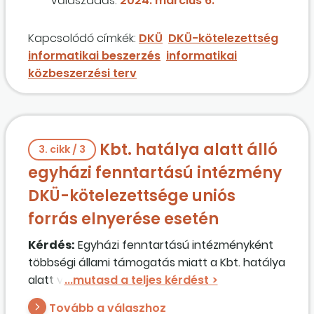
Válaszadás:
2024. március 6.
új igényként kell jóváhagyásra benyújtanunk?
Kapcsolódó címkék:
DKÜ
DKÜ-kötelezettség
informatikai beszerzés
informatikai
közbeszerzési terv
Kbt. hatálya alatt álló
3. cikk / 3
egyházi fenntartású intézmény
DKÜ-kötelezettsége uniós
forrás elnyerése esetén
Kérdés:
Egyházi fenntartású intézményként
többségi állami támogatás miatt a Kbt. hatálya
alatt vagyunk. Uniós forrást nyertünk. DKÜ-
kötelesek vagyunk?
Tovább a válaszhoz