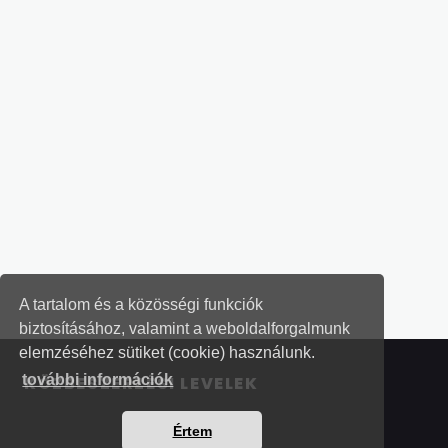
A tartalom és a közösségi funkciók
biztosításához, valamint a weboldalforgalmunk
elemzéséhez sütiket (cookie) használunk.
további információk
KÖZBESZERZÉSI LEVELEK
Értem