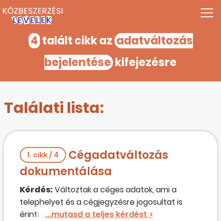
4
talált cikk az
adatváltozás
bejelentése
kifejezésre
Találati lista:
Cégadatváltozás
1. cikk / 4
dokumentálása
Kérdés:
Változtak a céges adatok, ami a
telephelyet és a cégjegyzésre jogosultat is
érinti. Írjam át az adatokat az EEKD II.