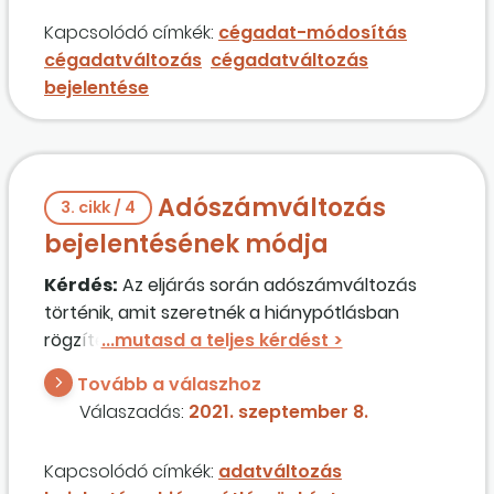
tegyünk?
Kapcsolódó címkék:
cégadat-módosítás
cégadatváltozás
cégadatváltozás
bejelentése
Adószámváltozás
3. cikk / 4
bejelentésének módja
Kérdés:
Az eljárás során adószámváltozás
történik, amit szeretnék a hiánypótlásban
rögzíteni, de ebben az esetben úgy módosítom
az adatokat, hogy erről nem értesítettem
Tovább a válaszhoz
előzetesen az ajánlatkérőt. Történhet ez
Válaszadás:
2021. szeptember 8.
önkéntes hiánypótlás keretében?
Kapcsolódó címkék:
adatváltozás