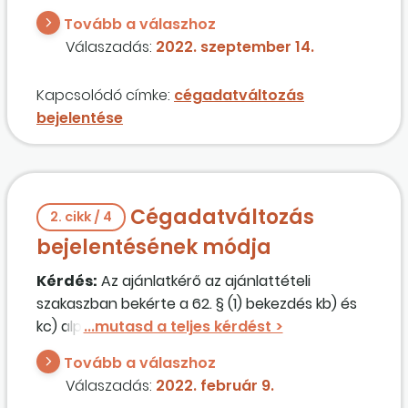
szakaszában, vagy abban a nyilatkozatban
Tovább a válaszhoz
adjam meg az új adatokat, amikor azt
Válaszadás:
2022. szeptember 14.
nyilatkozzuk, hogy a részvételi szakaszhoz
képest van-e változás? Esetleg mindkettőben?
Kapcsolódó címke:
cégadatváltozás
Újra kell-e gyártanom a nyilatkozatokat, ha már
bejelentése
más az ügyvezető?
Cégadatváltozás
2. cikk / 4
bejelentésének módja
Kérdés:
Az ajánlatkérő az ajánlattételi
szakaszban bekérte a 62. § (1) bekezdés kb) és
kc) alpontjai szerinti igazolást, de cégünknek
közben volt egy változásbejegyzése
Tovább a válaszhoz
tulajdonosváltás okán, mivel más
Válaszadás:
2022. február 9.
magánszemély lett a cég tulajdonosa. Mit