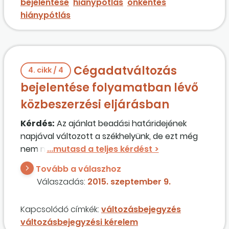
bejelentése
hiánypótlás
önkéntes
hiánypótlás
Cégadatváltozás
4. cikk / 4
bejelentése folyamatban lévő
közbeszerzési eljárásban
Kérdés:
Az ajánlat beadási határidejének
napjával változott a székhelyünk, de ezt még
nem nyújtottuk be a cégbírósághoz,
dokumentálása folyamatban van, a hiteles
Tovább a válaszhoz
cégadatokban ennek megfelelően még a régi
Válaszadás:
2015. szeptember 9.
székhelycím szerepel. Elegendő, ha a
bejegyzést követően jelezzük a változás tényét
Kapcsolódó címkék:
változásbejegyzés
az ajánlatkérő számára?
változásbejegyzési kérelem