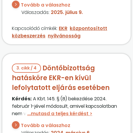
KEF-rendszerben történő közbeszerzési
Tovább a válaszhoz
eljárások esetében a megkötött szerződéseket,
Válaszadás:
2025. július 9.
ill. az azokhoz tartozó szerződésteljesítési
adatokat közzé kell-e tenni az EKR-
Kapcsolódó címkék:
EKR
központosított
rendszerben? Milyen különbség van a
közbeszerzés
nyilvánosság
szerződések, ill. azok teljesítési adatainak
közzétételét illetően, ha
a) a közbeszerzési eljárás a
keretmegállapodásos eljárás második
Döntőbizottság
szakaszában egyedi megrendeléssel történik,
3. cikk / 4
vagy ha
hatásköre EKR-en kívül
b) a keretmegállapodásos eljárás második
lefolytatott eljárás esetében
szakaszában versenyújranyitással kerül
lefolytatásra,
Kérdés:
A Kbt. 145. § (8) bekezdése 2024.
továbbá, mely jogszabályok mely vonatkozó
február 1-jével módosult, amivel kapcsolatban
pontjai adnak útmutatást a fentieket illetően?
nem világos, hogy ezek szerint a DB-nek van
hatásköre az EKR-en kívül megvalósított
Tovább a válaszhoz
beszerzésekkel kapcsolatban is?
Válaszadás:
2024. március 6.