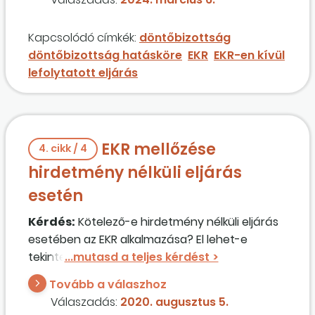
Kapcsolódó címkék:
döntőbizottság
döntőbizottság hatásköre
EKR
EKR-en kívül
lefolytatott eljárás
EKR mellőzése
4. cikk / 4
hirdetmény nélküli eljárás
esetén
Kérdés:
Kötelező-e hirdetmény nélküli eljárás
esetében az EKR alkalmazása? El lehet-e
tekinteni egyes eljárási cselekmények
lefolytatásától ebben az esetben – például
Tovább a válaszhoz
tárgyalási meghívó kiküldése?
Válaszadás:
2020. augusztus 5.