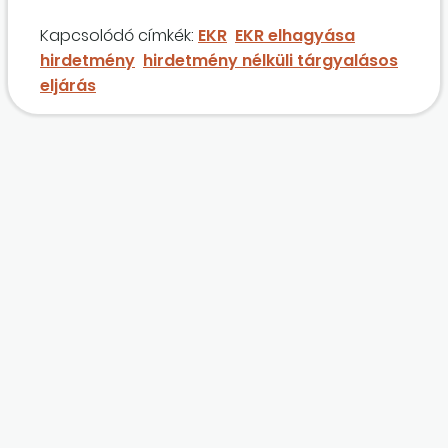
Kapcsolódó címkék:
EKR
EKR elhagyása
hirdetmény
hirdetmény nélküli tárgyalásos
eljárás