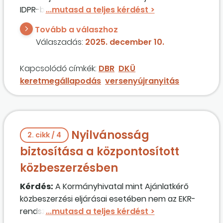
IDPR-ben. Jelenleg szerződéskötési szakaszban
tart az eljárás. Szükséges-e az ajánlatkérő által
Tovább a válaszhoz
lefolytatott eljárást EKR-ben rögzíteni, mint
Válaszadás:
2025. december 10.
EKR-n kívül lefolytatott eljárást? Ha rögzíteni
kell, akkor ezt mikor kell megtenni?
Kapcsolódó címkék:
DBR
DKÜ
keretmegállapodás
versenyújranyitás
Nyilvánosság
2. cikk / 4
biztosítása a központosított
közbeszerzésben
Kérdés:
A Kormányhivatal mint Ajánlatkérő
közbeszerzési eljárásai esetében nem az EKR-
rendszerben lefolytatott, hanem az IDPR-, ill. a