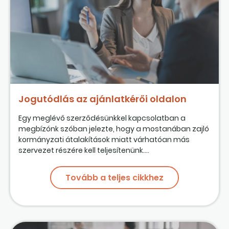
Jogutódlás az ajánlatkérői oldalon
Egy meglévő szerződésünkkel kapcsolatban a
megbízónk szóban jelezte, hogy a mostanában zajló
kormányzati átalakítások miatt várhatóan más
szervezet részére kell teljesítenünk....
Tovább a teljes cikkhez