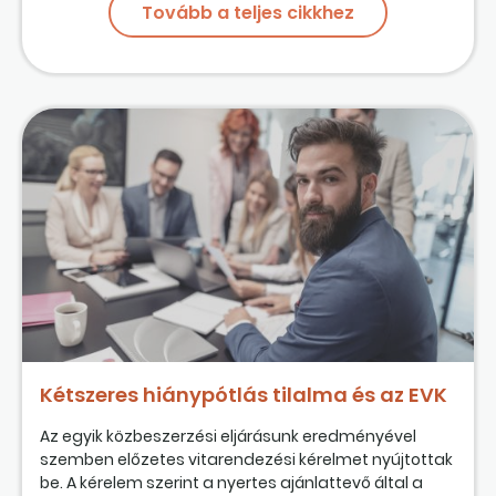
Tovább a teljes cikkhez
Kétszeres hiánypótlás tilalma és az EVK
Az egyik közbeszerzési eljárásunk eredményével
szemben előzetes vitarendezési kérelmet nyújtottak
be. A kérelem szerint a nyertes ajánlattevő által a