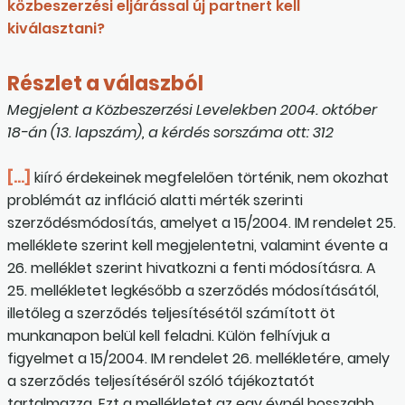
közbeszerzési eljárással új partnert kell
kiválasztani?
Részlet a válaszból
Megjelent a Közbeszerzési Levelekben 2004. október
18-án (13. lapszám), a kérdés sorszáma ott: 312
[…]
kiíró érdekeinek megfelelően történik, nem okozhat
problémát az infláció alatti mérték szerinti
szerződésmódosítás, amelyet a 15/2004. IM rendelet 25.
melléklete szerint kell megjelentetni, valamint évente a
26. melléklet szerint hivatkozni a fenti módosításra. A
25. mellékletet legkésőbb a szerződés módosításától,
illetőleg a szerződés teljesítésétől számított öt
munkanapon belül kell feladni. Külön felhívjuk a
figyelmet a 15/2004. IM rendelet 26. mellékletére, amely
a szerződés teljesítéséről szóló tájékoztatót
tartalmazza. Ezt a mellékletet az egy évnél hosszabb