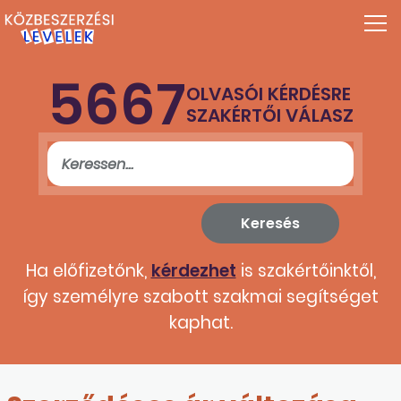
5667
OLVASÓI KÉRDÉSRE
SZAKÉRTŐI VÁLASZ
Ha előfizetőnk,
kérdezhet
is szakértőinktől,
így személyre szabott szakmai segítséget
kaphat.