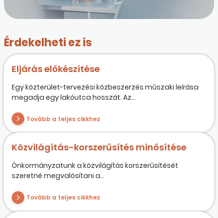
Érdekelheti ez is
Eljárás előkészítése
Egy közterület-tervezési közbeszerzés műszaki leírása
megadja egy lakóutca hosszát. Az...
Tovább a teljes cikkhez
Közvilágítás-korszerűsítés minősítése
Önkormányzatunk a közvilágítás korszerűsítését
szeretné megvalósítani a...
Tovább a teljes cikkhez