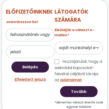
ELŐFIZETŐINKNEK
LÁTOGATÓK
SZÁMÁRA
Jelentkezzen be!
Elküldjük a választ e-
mailen*
Hozzájárulok, hogy a
weboldal kapcso­lat­
felvétel céljából tárolja
Elfelejtett jelszó
az
adataimat
.
*díjmentes választ évente csak
egyszer küldünk.