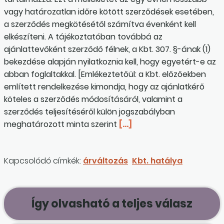
vagy határozatlan időre kötött szerződések esetében,
a szerződés megkötésétől számítva évenként kell
elkészíteni. A tájékoztatóban továbbá az
ajánlattevőként szerződő félnek, a Kbt. 307. §-ának (1)
bekezdése alapján nyilatkoznia kell, hogy egyetért-e az
abban foglaltakkal. [Emlékeztetőül: a Kbt. előzőekben
említett rendelkezése kimondja, hogy az ajánlatkérő
köteles a szerződés módosításáról, valamint a
szerződés teljesítéséről külön jogszabályban
meghatározott minta szerint
[…]
Kapcsolódó címkék:
árváltozás
Kbt. hatálya
Így olvasható a teljes válasz