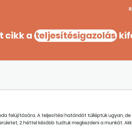
R
t cikk a
teljesítésigazolás
kif
 felújítására. A teljesítési határidőt túlléptük ugyan, de
rületet, 2 héttel később tudtuk megkezdeni a munkát. Akko
jesítésigazolás
ba bele akarja írni, hogy 2 hét késedelem