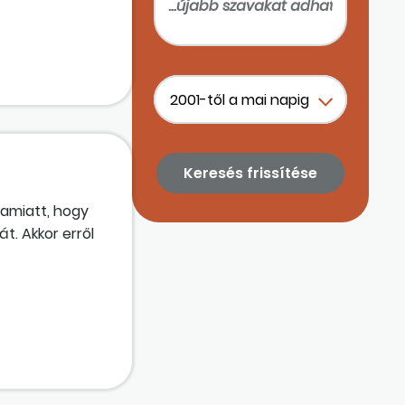
ttünk, amit az
 amiatt, hogy
t. Akkor erről
ésedelem van,
sítettünk, amit