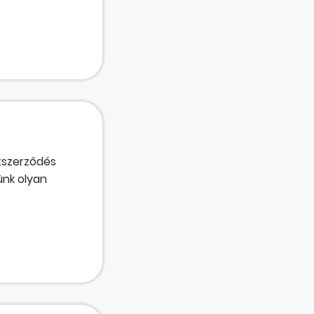
etszerződés
ünk olyan
 az
sek, továbbá a
ók-e a