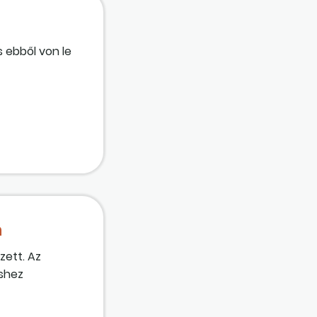
 ebből von le
ai közé
n
zett. Az
éshez
s tényleges
rületen. A