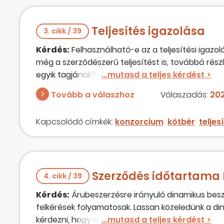
Teljesítés igazolása
3. cikk / 39
Kérdés:
Felhasználható-e az a teljesítési igazo
még a szerződészerű teljesítést is, továbbá részl
egyik tagjának?
Tovább a válaszhoz
Válaszadás:
202
Kapcsolódó címkék:
konzorcium
kötbér
teljes
Szerződés időtartama 
4. cikk / 39
Kérdés:
Árubeszerzésre irányuló dinamikus beszer
felkérések folyamatosak. Lassan közeledünk a d
kérdezni, hogy az újabb ajánlattételi felkérése