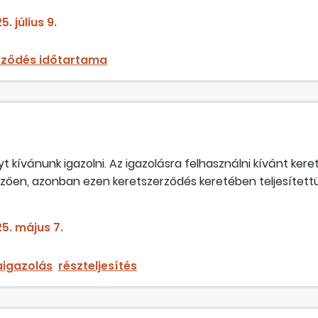
5. július 9.
rződés időtartama
kívánunk igazolni. Az igazolásra felhasználni kívánt ker
lőzően, azonban ezen keretszerződés keretében teljesített
szerinti követelménynek mindenben megfelelnek, beleértve
eladását megelőzően már teljesítésre kerültek a megrendelé
5. május 7.
szerződés keretében történt részteljesítések felhasználhat
keretszerződés még élő szerződés?
aigazolás
részteljesítés