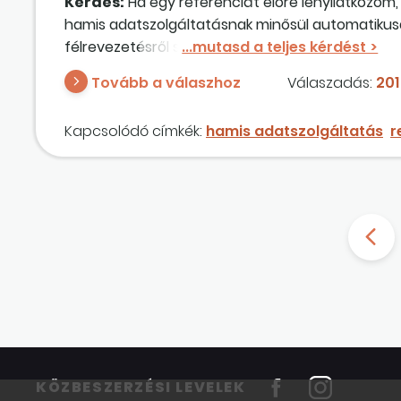
Kérdés:
Ha egy referenciát előre lenyilatkozom,
hamis adatszolgáltatásnak minősül automatikusan
félrevezetésről szó, úgy vélem, ilyen kockázata 
Tovább a válaszhoz
Válaszadás:
201
Kapcsolódó címkék:
hamis adatszolgáltatás
r
KÖZBESZERZÉSI LEVELEK