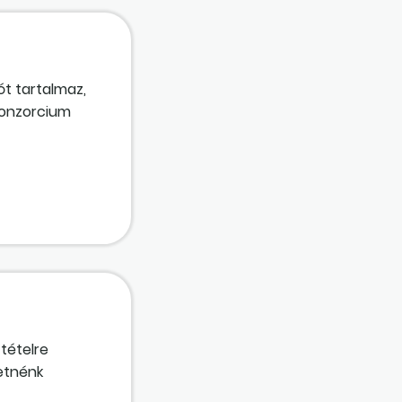
ót tartalmaz,
 konzorcium
tételre
etnénk
kus beszerzési