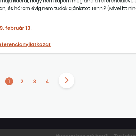
 majd kiderül, hogy nem kapom meg arra a referencialevele
, és három évig nem tudok ajánlatot tenni? (Mivel itt ni
nem lehet egy nyilatkozatnak.)
9. február 13.
eferencianyilatkozat
1
2
3
4
Hogyan használjam?
Tartalo