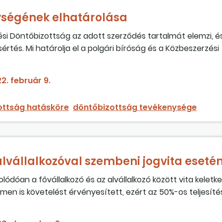
ységének elhatárolása
si Döntőbizottság az adott szerződés tartalmát elemzi, és
értés. Mi határolja el a polgári bíróság és a Közbeszerzési
erzési szerződés tartalmának jogértelmezése is a feladat
2. február 9.
ottság hatásköre
döntőbizottság tevékenysége
 alvállalkozóval szembeni jogvita eseté
dóan a fővállalkozó és az alvállalkozó között vita keletke
ímen is követelést érvényesített, ezért az 50%-os teljesít
millió forint összegű lett – az alvállalkozó 74 millió forinto
lvállalkozó szerződését, már új alvállalkozók dolgoznak a te