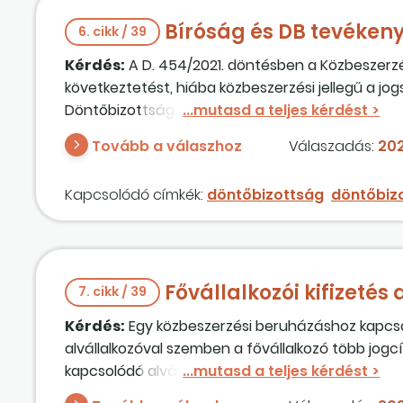
Bíróság és DB tevéken
6. cikk / 39
Kérdés:
A D. 454/2021. döntésben a Közbeszerzé
következtetést, hiába közbeszerzési jellegű a jogs
Döntőbizottság tevékenységét, ha már a közbesz
tartozik ezek szerint?
Tovább a válaszhoz
Válaszadás:
202
Kapcsolódó címkék:
döntőbizottság
döntőbiz
Fővállalkozói kifizetés
7. cikk / 39
Kérdés:
Egy közbeszerzési beruházáshoz kapcsoló
alvállalkozóval szemben a fővállalkozó több jogc
kapcsolódó alvállalkozói
teljesítésigazolás
33 
teljesítése helyett. A fővállalkozó felmondta az a