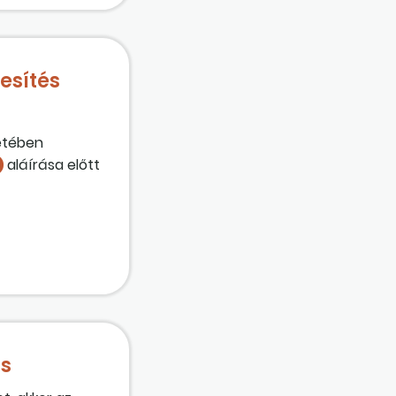
t kéri
en az
esítés
setében
aláírása előtt
zek az
s, vagy
 Ezek a
ül-e, esetleg
ás