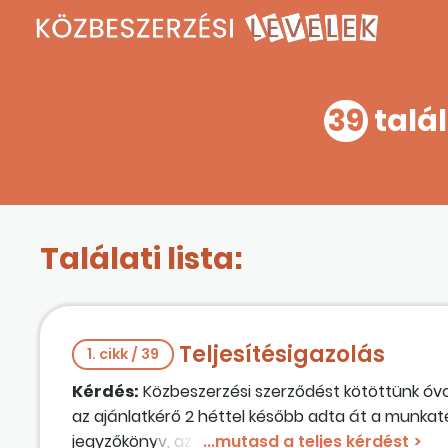
39
talál
Találati lista:
Teljesítésigazolás
1. cikk / 39
Kérdés:
Közbeszerzési szerződést kötöttünk óvoda
az ajánlatkérő 2 héttel később adta át a munkate
jegyzőkönyv, az ajánlatkérő is aláírta. Most a
tel