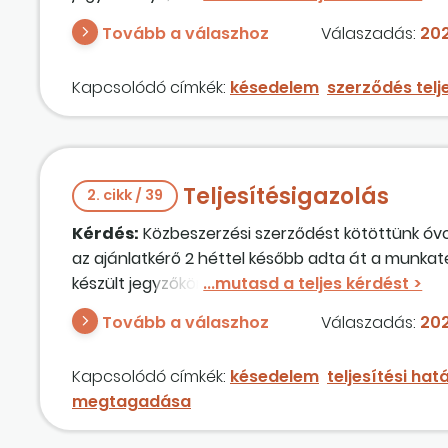
fizessünk késedelmi kötbért. Mi ezt vitatjuk, állá
Tovább a válaszhoz
Válaszadás:
202
ajánlatban vállaltunk. Mi a jogi helyzet ilyen eset
teljesítésigazolás
t az ajánlatkérőnek?
Kapcsolódó címkék:
késedelem
szerződés telj
Teljesítésigazolás
2. cikk / 39
Kérdés:
Közbeszerzési szerződést kötöttünk óvoda
az ajánlatkérő 2 héttel később adta át a munkate
készült jegyzőkönyv, az ajánlatkérő is aláírta. Mo
és fizessünk késedelmi kötbért. Mi ezt vitatjuk, á
Tovább a válaszhoz
Válaszadás:
202
az ajánlatban vállaltunk. Mi a jogi helyzet ilyen e
teljesítésigazolás
t az ajánlatkérőnek?
Kapcsolódó címkék:
késedelem
teljesítési hat
megtagadása