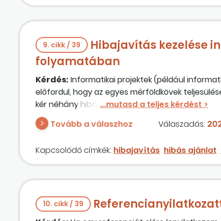
összegét megfizette? [A 44/2015. MvM rendelet 16
feltüntetni, a CoRe rendszerben azonban a bruttó
ellenszolgáltatás teljesítésének időpontja eltér.]
Hibajavítás kezelése in
9. cikk / 39
folyamatában
Kérdés:
Informatikai projektek (például inform
előfordul, hogy az egyes mérföldkövek teljesülé
kér néhány hibajavítást, amivel a mérföldkő (így a
időeltolódások hogyan kezelhetők jogszerűen? A k
Tovább a válaszhoz
Válaszadás:
202
keretmegállapodást követő verseny-újranyitásos 
hibajavítások teljesen "normálisak" e projektek e
Kapcsolódó címkék:
hibajavítás
hibás ajánlat
minden ilyen esetben szerződésmódosítást kell
Referencianyilatkozat
10. cikk / 39