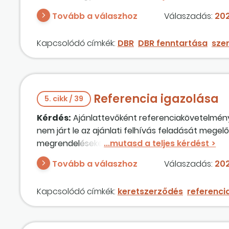
rendszer időtartamán?
Tovább a válaszhoz
Válaszadás:
202
Kapcsolódó címkék:
DBR
DBR fenntartása
sze
Referencia igazolása
5. cikk / 39
Kérdés:
Ajánlattevőként referenciakövetelményt 
nem járt le az ajánlati felhívás feladását mege
megrendeléseket, amelyek az ajánlati felhívás 
időintervallumot is, azaz az ajánlati felhívás f
Tovább a válaszhoz
Válaszadás:
202
teljesítés kezdő időpontja is megfelelő. A keret
referencia igazolására annak ellenére, hogy a 
Kapcsolódó címkék:
keretszerződés
referenci