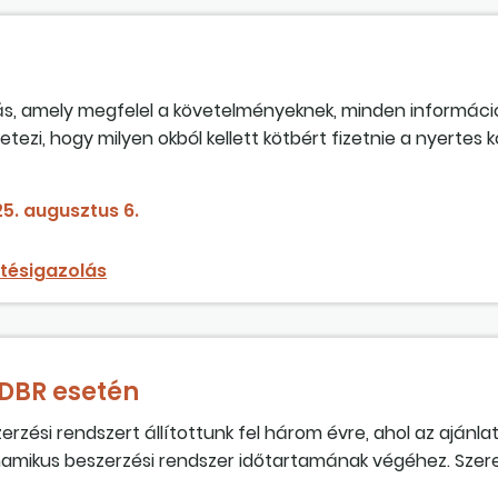
lás, amely megfelel a követelményeknek, minden informáci
etezi, hogy milyen okból kellett kötbért fizetnie a nyertes
5. augusztus 6.
ítésigazolás
DBR esetén
zési rendszert állítottunk fel három évre, ahol az ajánlat
inamikus beszerzési rendszer időtartamának végéhez. Szer
k eredményeként kötött szerződések túlnyúlhatnak a dinami