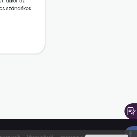
t, akkor az
ncs szándékos
mjegyzék
Magunkról
Impresszum
Kapcsolat