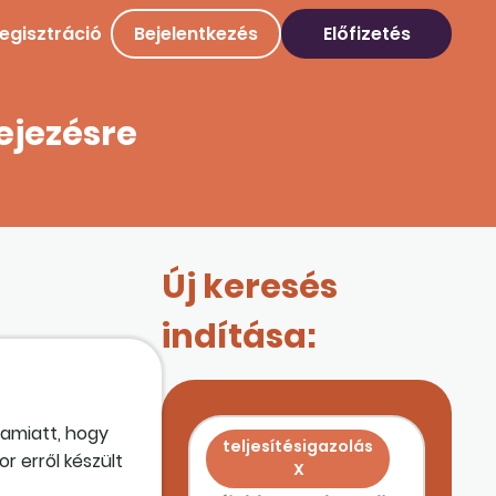
egisztráció
Bejelentkezés
Előfizetés
ejezésre
Új keresés
indítása:
 amiatt, hogy
teljesítésigazolás
r erről készült
X
 van, és