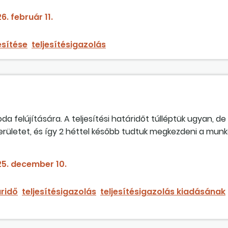
spontunk szerint mi szerződésszerűen 158 nap alatt teljesíte
6. február 11.
ben? Ki kell adnia a szerződésszerű teljesítésről szóló
esítése
teljesítésigazolás
 felújítására. A teljesítési határidőt túlléptük ugyan, de
rületet, és így 2 héttel később tudtuk megkezdeni a munká
st a
teljesítésigazolás
ba bele akarja írni, hogy 2 hét k
lláspontunk szerint mi szerződésszerűen, 158 nap alatt telje
5. december 10.
setben? Ki kell adnia a szerződésszerű teljesítésről szóló
áridő
teljesítésigazolás
teljesítésigazolás kiadásának